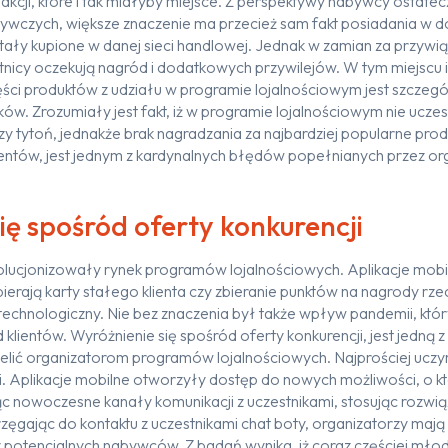
akcji, które i tak miałyby miejsce. Z perspektywy nabywcy ostate
wczych, większe znaczenie ma przecież sam fakt posiadania w 
ostały kupione w danej sieci handlowej. Jednak w zamian za przywi
stnicy oczekują nagród i dodatkowych przywilejów. W tym miejscu i
ęści produktów z udziału w programie lojalnościowym jest szczeg
ów. Zrozumiały jest fakt, iż w programie lojalnościowym nie uczes
zy tytoń, jednakże brak nagradzania za najbardziej popularne produ
tów, jest jednym z kardynalnych błędów popełnianych przez or
ię spośród oferty konkurencji
olucjonizowały rynek programów lojalnościowych. Aplikacje mobi
erają karty stałego klienta czy zbieranie punktów na nagrody rze
echnologiczny. Nie bez znaczenia był także wpływ pandemii, który
lientów. Wyróżnienie się spośród oferty konkurencji, jest jedną 
ielić organizatorom programów lojalnościowych. Najprościej uczyn
. Aplikacje mobilne otworzyły dostęp do nowych możliwości, o k
 nowoczesne kanały komunikacji z uczestnikami, stosując rozwią
aprzęgając do kontaktu z uczestnikami chat boty, organizatorzy maj
potencjalnych nabywców. Z badań wynika, iż coraz częściej młod