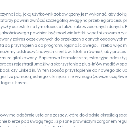
ą czynnością, jaką użytkownik zobowiązany jest wykonać, aby do
atorzy powinni zwrócić szczególną uwagę na przebieg procesu prz
yszły uczestnik na tym etapie, a także zakres zbieranych danych.
ojalnościowego powinien być możliwie krótki i w pełni zrozumiały d
dowany zakres oczekiwanych do przekazania danych osobowych m
a do przystąpienia do programu lojalnościowego. Trzeba więc mi
ożemy odstraszyć nowych klientów. Istotne również, aby proces 
łni zdigitalizowany. Papierowa formularze rejestracyjne odeszły 
roces rejestracji umożliwia skorzystanie z plug-in’ów mediów s
ook czy Linked in. W ten sposób przystąpienie do nowego dla u
jest za pomocą jednego kliknięcia i nie wymaga (zawsze uciążliw
oginu i hasła.
iowy ma odgórnie ustalone zasady, które dokładnie określają spo
k nie bierze pod uwagę tego, iż pisane prawniczym żargonem reg