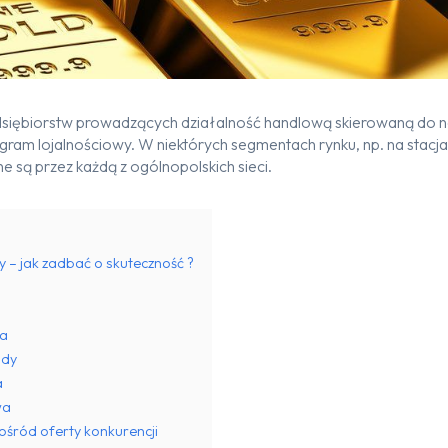
dsiębiorstw prowadzących działalność handlową skierowaną do
ram lojalnościowy. W niektórych segmentach rynku, np. na stacj
 są przez każdą z ogólnopolskich sieci.
 – jak zadbać o skuteczność ?
wa
ody
a
wa
ośród oferty konkurencji