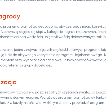
agrody
 programu lojalnościowego, po to, aby czerpać z niego korzyści.
 (zazwyczaj dające się ująć w kategorie nagród rzeczowych, fin
ojalność mierzoną wartością i częstotliwością dokonywanych zaku
dowanie jedna z najważniejszych części składowych programu lo
 ludzi do aktywnego korzystania z programu lojalnościowego. Ka
ementem przy wyborze sieci handlowej. Z tych powodów ważne je
o preferencji grupy docelowej.
izacja
bywców różnią się w poszczególnych częściach świata, co związa
wymi w danym regionie. Wdrażając program lojalnościowy funkcj
tać, iż w każdym państwie, w którym chcemy prowadzić program 