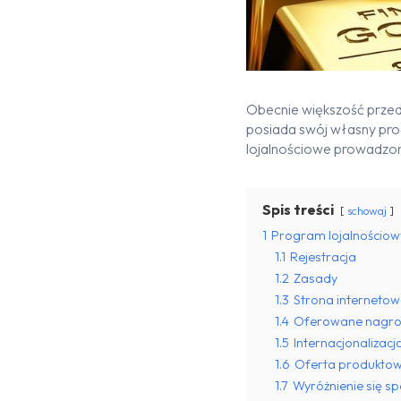
Obecnie większość prze
posiada swój własny prog
lojalnościowe prowadzone
Spis treści
schowaj
1
Program lojalnościowy
1.1
Rejestracja
1.2
Zasady
1.3
Strona interneto
1.4
Oferowane nagr
1.5
Internacjonalizacj
1.6
Oferta produkto
1.7
Wyróżnienie się sp