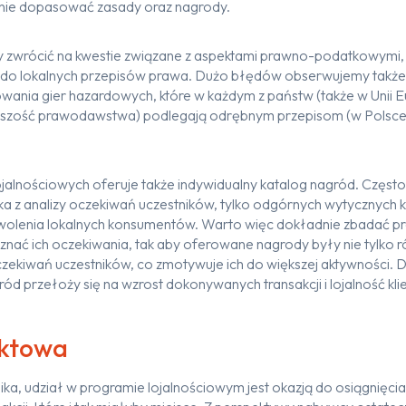
nie dopasować zasady oraz nagrody.
 zwrócić na kwestie związane z aspektami prawno-podatkowymi, 
o lokalnych przepisów prawa. Dużo błędów obserwujemy także 
nia gier hazardowych, które w każdym z państw (także w Unii Eur
szość prawodawstwa) podlegają odrębnym przepisom (w Polsce j
alnościowych oferuje także indywidualny katalog nagród. Często
ka z analizy oczekiwań uczestników, tylko odgórnych wytycznych 
wolenia lokalnych konsumentów. Warto więc dokładnie zbadać p
nać ich oczekiwania, tak aby oferowane nagrody były nie tylko ró
ekiwań uczestników, co zmotywuje ich do większej aktywności. D
d przełoży się na wzrost dokonywanych transakcji i lojalność kli
uktowa
nika, udział w programie lojalnościowym jest okazją do osiągnięci