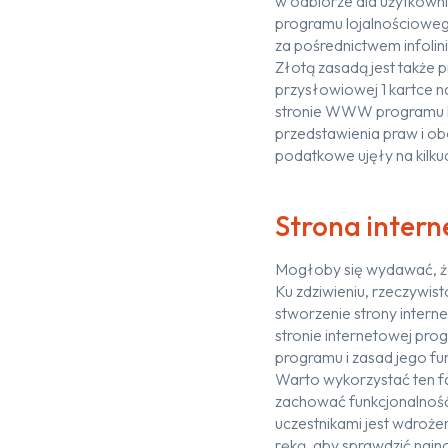
w odbiorze dla użytkowni
programu lojalnościowego
za pośrednictwem infolini
Złotą zasadą jest także
przysłowiowej 1 kartce n
stronie WWW programu l
przedstawienia praw i ob
podatkowe ujęły na kilku
Strona inter
Mogłoby się wydawać, że
Ku zdziwieniu, rzeczywist
stworzenie strony inter
stronie internetowej pr
programu i zasad jego fu
Warto wykorzystać ten f
zachować funkcjonalność
uczestnikami jest wdroże
ręką, aby sprawdzić najn