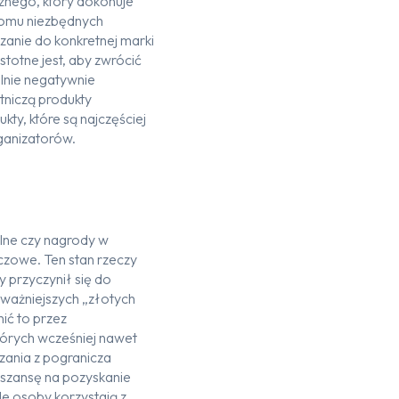
cznego, który dokonuje
domu niezbędnych
ązanie do konkretnej marki
stotne jest, aby zwrócić
ólnie negatywnie
tniczą produkty
kty, które są najczęściej
ganizatorów.
lne czy nagrody w
czowe. Ten stan rzeczy
 przyczynił się do
z ważniejszych „złotych
ić to przez
tórych wcześniej nawet
zania z pogranicza
ą szansę na pozyskanie
e osoby korzystają z