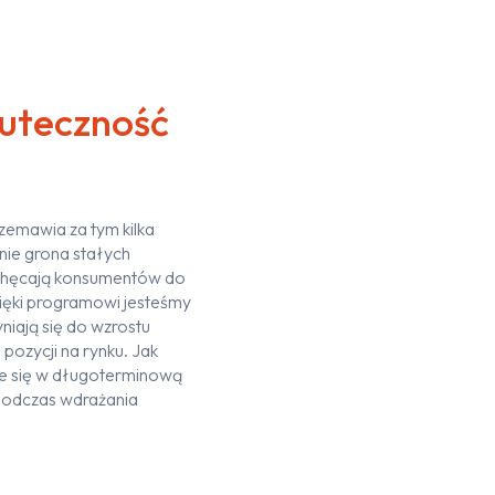
kuteczność
zemawia za tym kilka
ie grona stałych
achęcają konsumentów do
ięki programowi jesteśmy
niają się do wzrostu
ozycji na rynku. Jak
uje się w długoterminową
 podczas wdrażania