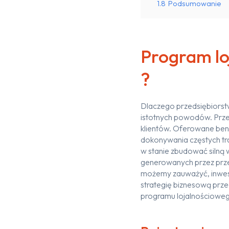
1.8
Podsumowanie
Program lo
?
Dlaczego przedsiębiorstw
istotnych powodów. Prze
klientów. Oferowane ben
dokonywania częstych tr
w stanie zbudować silną 
generowanych przez prze
możemy zauważyć, inwes
strategię biznesową prz
programu lojalnościowego