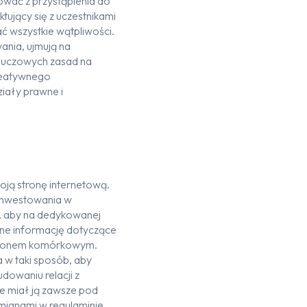
ować z przystąpienia do
ujący się z uczestnikami
ać wszystkie wątpliwości.
nia, ujmują na
kluczowych zasad na
reatywnego
ziały prawne i
oją stronę internetową.
y inwestowania w
t, aby na dedykowanej
dne informację dotyczące
elefonem komórkowym.
 w taki sposób, aby
owaniu relacji z
ie miał ją zawsze pod
mianami w regulaminie.