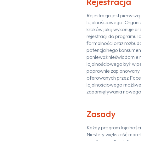
Rejestracja
Rejestracja jest pierwsz
lojalnościowego. Organiz
kroków jaką wykonuje prz
rejestracji do programu l
formalności oraz rozbu
potencjalnego konsument
ponieważ nieświadomie m
lojalnościowego był w pe
poprawnie zaplanowany p
oferowanych przez Faceb
lojalnościowego możliwe 
zapamiętywania nowego l
Zasady
Każdy program lojalnośc
Niestety większość mare