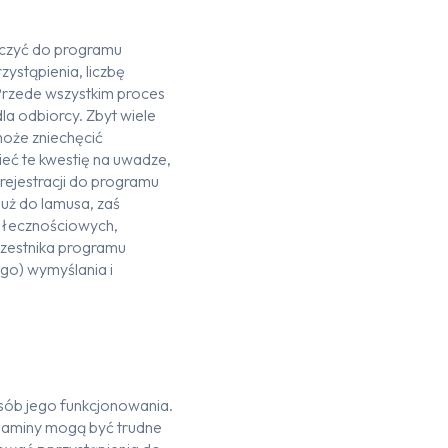
łączyć do programu
ystąpienia, liczbę
 Przede wszystkim proces
la odbiorcy. Zbyt wiele
oże zniechęcić
eć te kwestię na uwadze,
rejestracji do programu
już do lamusa, zaś
połecznościowych,
czestnika programu
ego) wymyślania i
sób jego funkcjonowania.
ulaminy mogą być trudne