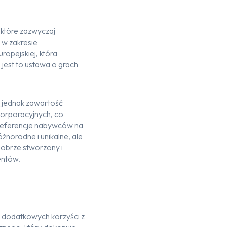
które zazwyczaj
w zakresie
opejskiej, która
est to ustawa o grach
 jednak zawartość
korporacyjnych, co
referencje nabywców na
żnorodne i unikalne, ale
obrze stworzony i
entów.
a dodatkowych korzyści z