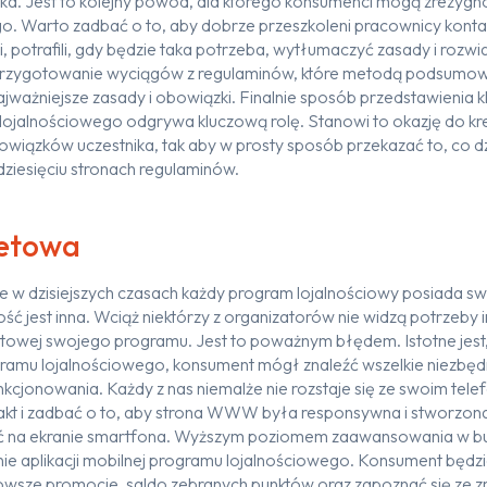
ka. Jest to kolejny powód, dla którego konsumenci mogą zrezygn
. Warto zadbać o to, aby dobrze przeszkoleni pracownicy kontakt
i, potrafili, gdy będzie taka potrzeba, wytłumaczyć zasady i rozwi
 przygotowanie wyciągów z regulaminów, które metodą podsumowa
ajważniejsze zasady i obowiązki. Finalnie sposób przedstawienia 
ojalnościowego odgrywa kluczową rolę. Stanowi to okazję do k
owiązków uczestnika, tak aby w prosty sposób przekazać to, co d
dziesięciu stronach regulaminów.
netowa
 w dzisiejszych czasach każdy program lojalnościowy posiada sw
ość jest inna. Wciąż niektórzy z organizatorów nie widzą potrzeb
netowej swojego programu. Jest to poważnym błędem. Istotne jes
ogramu lojalnościowego, konsument mógł znaleźć wszelkie niezbę
nkcjonowania. Każdy z nas niemalże nie rozstaje się ze swoim t
akt i zadbać o to, aby strona WWW była responsywna i stworzona
 na ekranie smartfona. Wyższym poziomem zaawansowania w bud
nie aplikacji mobilnej programu lojalnościowego. Konsument będz
owsze promocje, saldo zebranych punktów oraz zapoznać się ze z