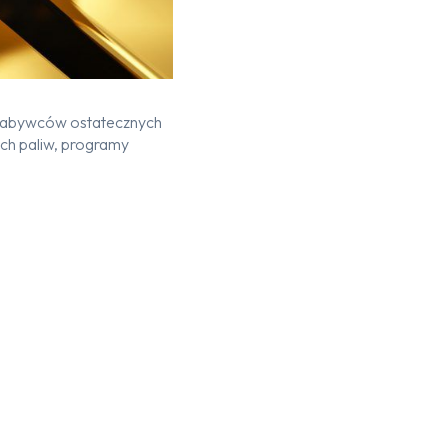
 nabywców ostatecznych
ach paliw, programy