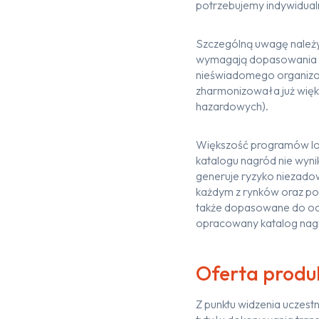
potrzebujemy indywidual
Szczególną uwagę należy
wymagają dopasowania d
nieświadomego organizowa
zharmonizowała już więk
hazardowych).
Większość programów loj
katalogu nagród nie wyni
generuje ryzyko niezado
każdym z rynków oraz poz
także dopasowane do ocz
opracowany katalog nagró
Oferta prod
Z punktu widzenia uczest