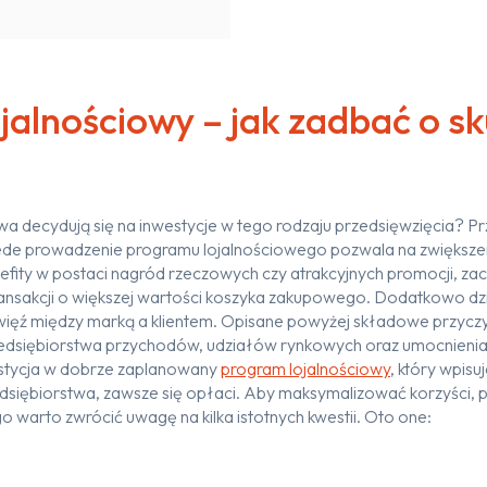
jalnościowy – jak zadbać o s
a decydują się na inwestycje w tego rodzaju przedsięwzięcia? Pr
de prowadzenie programu lojalnościowego pozwala na zwiększen
efity w postaci nagród rzeczowych czy atrakcyjnych promocji, z
ansakcji o większej wartości koszyka zakupowego. Dodatkowo dz
więź między marką a klientem. Opisane powyżej składowe przyczy
dsiębiorstwa przychodów, udziałów rynkowych oraz umocnienia p
tycja w dobrze zaplanowany
program lojalnościowy
, który wpis
edsiębiorstwa, zawsze się opłaci. Aby maksymalizować korzyści,
 warto zwrócić uwagę na kilka istotnych kwestii. Oto one: