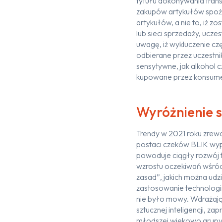
tytułu dokonywania trans
zakupów artykułów spoży
artykułów, a nie to, iż z
lub sieci sprzedaży, ucze
uwagę, iż wykluczenie cz
odbierane przez uczestnik
sensytywne, jak alkohol c
kupowane przez konsumen
Wyróżnienie s
Trendy w 2021 roku zrew
postaci czeków BLIK wypi
powoduje ciągły rozwój t
wzrostu oczekiwań wśród k
zasad”, jakich można udz
zastosowanie technologii
nie było mowy. Wdrażając
sztucznej inteligencji, z
młodszej wiekowo grupy 