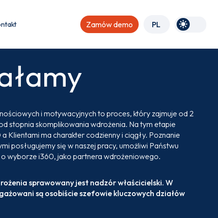
ntakt
Zamów demo
PL
iałamy
ościowych i motywacyjnych to proces, który zajmuje od 2
 od stopnia skomplikowania wdrożenia. Na tym etapie
 Klientami ma charakter codzienny i ciągły. Poznanie
órymi posługujemy się w naszej pracy, umożliwi Państwu
i o wyborze i360, jako partnera wdrożeniowego.
ożenia sprawowany jest nadzór właścicielski. W
gażowani są osobiście szefowie kluczowych działów