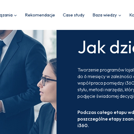
ązania
Rekomendacje
Case study
Baza wiedzy
Ko
Jak dz
Tworzenie programów lojaln
do 6 miesięcy w zależności
współpraca pomiędzy i360 a
stylu, metod i narzędzi, kt
podjęcie świadomej decyzj
Podczas całego etapu wdr
poszczególne etapy zaan
i360.