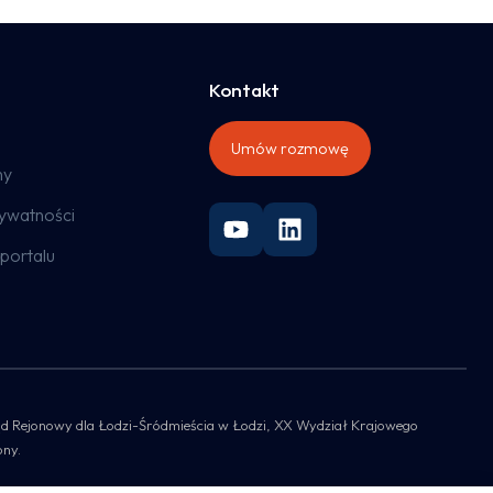
Kontakt
Umów rozmowę
ny
rywatności
portalu
 Sąd Rejonowy dla Łodzi-Śródmieścia w Łodzi, XX Wydział Krajowego
ony.