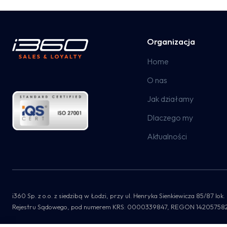
Organizacja
Home
O nas
Jak działamy
Dlaczego my
Aktualności
i360 Sp. z o.o. z siedzibą w Łodzi, przy ul. Henryka Sienkiewicza 85/87
Rejestru Sądowego, pod numerem KRS: 0000339847, REGON 142057582, NI