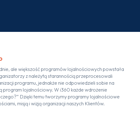
b
dnie, ale większość programów lojalnościowych powstała
ganizatorzy z należytą starannością przeprocesowali
izacji programu, jednakże nie odpowiedzieli sobie na
ją program lojalnościowy. W i360 każde wdrożenie
aczego?” Dzięki temu tworzymy programy lojalnościowe
ciami, misją i wizją organizacji naszych Klientów.