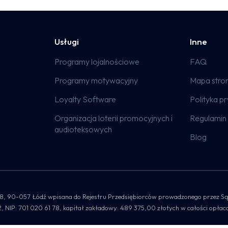
Usługi
Inne
Programy lojalnościowe
FAQ
Programy motywacyjny
Mapa stro
Loyalty Software
Polityka p
Organizacja loterii promocyjnych i
Regulamin 
audioteksowych
Blog
 lok. 8, 90-057 Łódź wpisana do Rejestru Przedsiębiorców prowadzonego przez
P: 701 020 61 78, kapitał zakładowy: 489 375,00 złotych w całości opłac