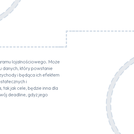
ogramu lojalnościowego. Może
ru danych, który powstanie
ychody i będąca ich efektem
statecznych i
ak jak cele, będzie inna dla
wój deadline, gdyż jego