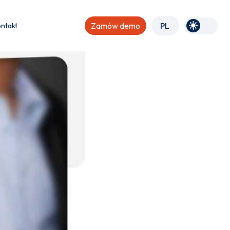
ntakt
Zamów demo
PL