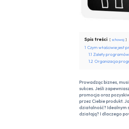
Spis treści
schowaj
1
Czym właściwie jest p
1.1
Zalety programów 
1.2
Organizacja progr
Prowadząc biznes, musis
sukces. Jeśli zapewniasz
promocja oraz pozyskiw
przez Ciebie produkt. J
działalność? Idealnym 
działają? I dlaczego po