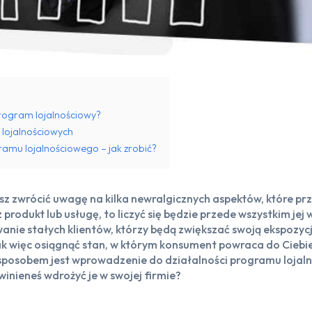
rogram lojalnościowy?
lojalnościowych
amu lojalnościowego – jak zrobić?
z zwrócić uwagę na kilka newralgicznych aspektów, które prz
 produkt lub usługę, to liczyć się będzie przede wszystkim jej
anie stałych klientów, którzy będą zwiększać swoją ekspozy
ak więc osiągnąć stan, w którym konsument powraca do Ciebie
sposobem jest wprowadzenie do działalności programu lojal
winieneś wdrożyć je w swojej firmie?