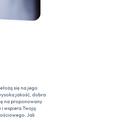
ełożą się na jego
 wysoka jakość, dobra
cję na proponowany
 i wspiera Twoją
nościowego. Jak