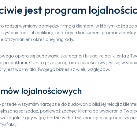
iwie jest program lojalnośc
to rodzaj wymiany pomiędzy firmą a klientem, w którym każda ze s
ystanie kart lub aplikacji, na których konsument gromadzi punkty c
kuje otrzymaniem określonej nagrody.
wego opiera się budowaniu skutecznej i bliskiej relacji klienta z T
 produktami. Często przez program lojalnościowy jest się w sta
 który jest ważny dla Twojego biznesu z wielu względów
amów lojalnościowych
przede wszystkim narzędzie do budowania bliskiej relacji z kliente
większoną sprzedaż, ponieważ zachęci klienta do wybierania Twoje
ji, szczególnie gdy w grę będzie wchodzić znacząca nagroda czy 
ysfakcji.