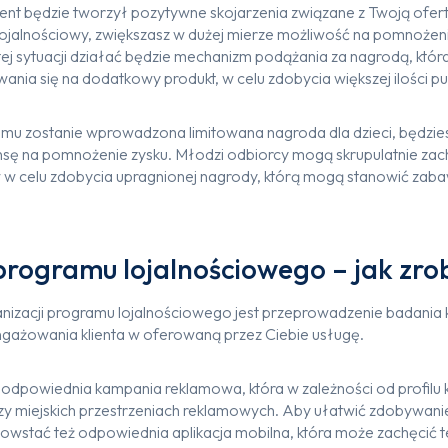
lient będzie tworzył pozytywne skojarzenia związane z Twoją ofer
jalnościowy, zwiększasz w dużej mierze możliwość na pomnożen
ej sytuacji działać będzie mechanizm podążania za nagrodą, któr
ia się na dodatkowy produkt, w celu zdobycia większej ilości p
amu zostanie wprowadzona limitowana nagroda dla dzieci, będzies
ansę na pomnożenie zysku. Młodzi odbiorcy mogą skrupulatnie z
w celu zdobycia upragnionej nagrody, którą mogą stanowić zabaw
rogramu lojalnościowego – jak zro
izacji programu lojalnościowego jest przeprowadzenie badania
ażowania klienta w oferowaną przez Ciebie usługę.
 odpowiednia kampania reklamowa, która w zależności od profilu
e czy miejskich przestrzeniach reklamowych. Aby ułatwić zdobywan
 powstać też odpowiednia aplikacja mobilna, która może zachęcić