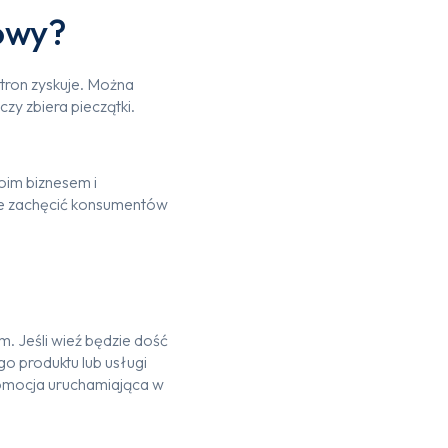
iowy?
tron zyskuje. Można
zy zbiera pieczątki.
woim biznesem i
nie zachęcić konsumentów
.
m. Jeśli wieź będzie dość
go produktu lub usługi
promocja uruchamiająca w