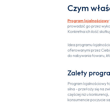
Czym właśc
Program lojalnościowy
prowadzić go przez wykorz
Konkretna ich ilość skut
Idea programu lojalnościo
oferowanymi przez Ciebie
do nabywania towaru,
Zalety progr
Program lojalnościowy to 
silna – przełoży się na z
częściej niż u konkurenc
konsumencie poczucie sat