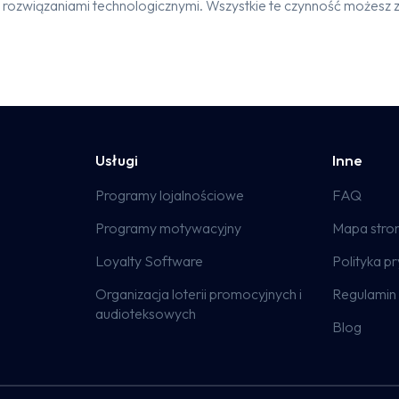
rozwiązaniami technologicznymi. Wszystkie te czynność możesz z
Usługi
Inne
Programy lojalnościowe
FAQ
Programy motywacyjny
Mapa stro
Loyalty Software
Polityka p
Organizacja loterii promocyjnych i
Regulamin 
audioteksowych
Blog