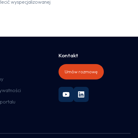
lecić wyspecjalizowanej
Kontakt
Umów rozmowę
ny
rywatności
portalu