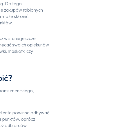
tą. Do tego
ie zakupów robionych
a może skłonić
unktów.
z w stanie jeszcze
achęcać swoich opiekunów
ki, maskotki czy
bić?
 konsumenckiego,
 klienta powinna odbywać
ie punktów, oprócz
 też odbiorców