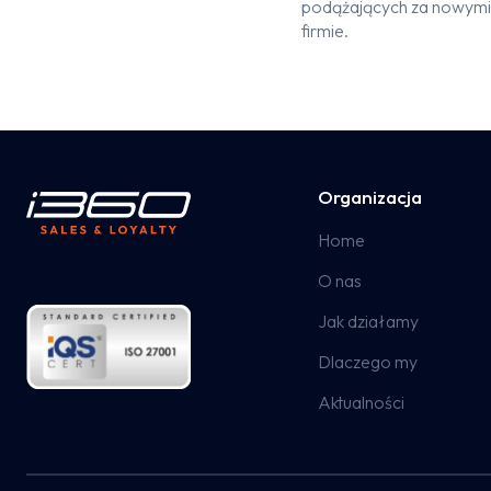
podążających za nowymi 
firmie.
Organizacja
Home
O nas
Jak działamy
Dlaczego my
Aktualności