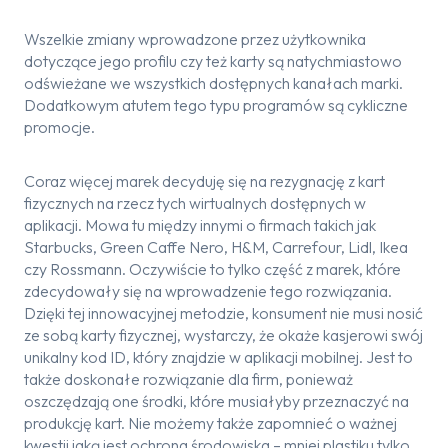
Wszelkie zmiany wprowadzone przez użytkownika
dotyczące jego profilu czy też karty są natychmiastowo
odświeżane we wszystkich dostępnych kanałach marki.
Dodatkowym atutem tego typu programów są cykliczne
promocje.
Coraz więcej marek decyduję się na rezygnację z kart
fizycznych na rzecz tych wirtualnych dostępnych w
aplikacji. Mowa tu między innymi o firmach takich jak
Starbucks, Green Caffe Nero, H&M, Carrefour, Lidl, Ikea
czy Rossmann. Oczywiście to tylko część z marek, które
zdecydowały się na wprowadzenie tego rozwiązania.
Dzięki tej innowacyjnej metodzie, konsument nie musi nosić
ze sobą karty fizycznej, wystarczy, że okaże kasjerowi swój
unikalny kod ID, który znajdzie w aplikacji mobilnej. Jest to
także doskonałe rozwiązanie dla firm, ponieważ
oszczędzają one środki, które musiałyby przeznaczyć na
produkcję kart. Nie możemy także zapomnieć o ważnej
kwestii jaką jest ochrona środowiska – mniej plastiku tylko