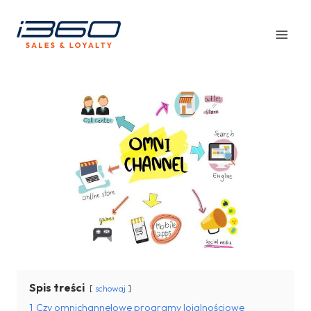
Przejdź
do
treści
Spis treści
schowaj
1
Czy omnichannelowe programy lojalnościowe