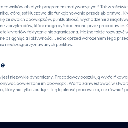
pracowników objętych programem motywacyjnym? Tak właściwi
ika, która jest kluczowa dla funkcjonowania przedsiębiorstwa. 
ię ze swoich obowiązków, punktualność, wychodzenie z inicjaty
iczne z przykładów, które mogą być doceniane przez pracodawcę.
paleta kryteriów faktycznie nieograniczona. Można także rozważyć
ne osiągnięcia i aktywności. Jednak przed wdrożeniem tego przed
ia i realizacji przyznawanych punktów.
nie
 jest niezwykle dynamiczny. Pracodawcy poszukują wykfalifikow
wykonywać powierzone im obowiązki. Warto zainwestować w stwo
który nie tylko zbuduje silną lojalność pracownika, ale również p