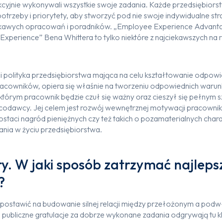
kcyjnie wykonywali wszystkie swoje zadania. Każde przedsiębior
trzeby i priorytety, aby stworzyć pod nie swoje indywidualne str
iekawych opracowań i poradników. „Employee Experience Advant
perience” Bena Whittera to tylko niektóre z najciekawszych na ry
i polityka przedsiębiorstwa mająca na celu kształtowanie odpow
acowników, opiera się właśnie na tworzeniu odpowiednich waru
i którym pracownik będzie czuł się ważny oraz cieszył się pełnym
odawcy. Jej celem jest rozwój wewnętrznej motywacji pracownik
ostaci nagród pieniężnych czy też takich o pozamaterialnych chara
nia w życiu przedsiębiorstwa.
y. W jaki sposób zatrzymać najleps
?
 postawić na budowanie silnej relacji między przełożonym a po
 publiczne gratulacje za dobrze wykonane zadania odgrywają tu k