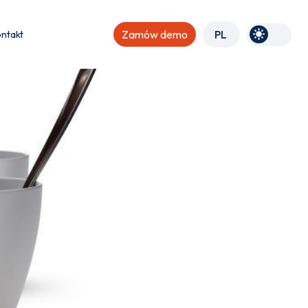
ntakt
Zamów demo
PL