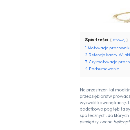
Spis treści
schowaj
1
Motywacja pracowni
2
Retencja kadry. W ja
3
Czy motywacja prac
4
Podsumowanie
Na przestrzeni lat mogl
przedsiębiorstw prowadzi 
wykwalifikowaną kadrę. U
dodatkowo pogłębiła sy
społecznych, do których
pieniędzy zwane
helicop