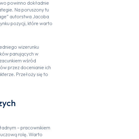
stwo powinno dokładnie
ategie. Na poruszony tu
age” autorstwa Jacoba
nku pozycji, które warto
iedniego wizerunku
nków panujących w
 szacunkiem wśród
ów przez docenianie ich
kterze. Przełoży się to
zych
dwładnym – pracownikiem
luczową rolę. Warto