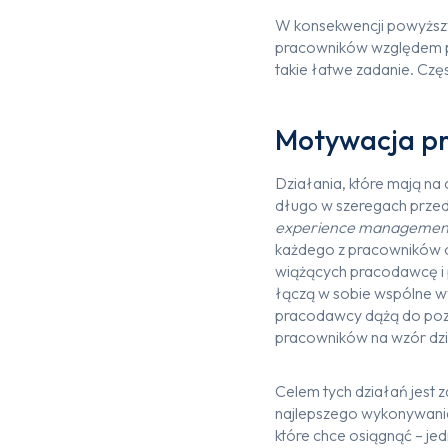
W konsekwencji powyższyc
pracowników względem p
takie łatwe zadanie. Cz
Motywacja p
Działania, które mają na 
długo w szeregach przeds
experience managemen
każdego z pracowników o
wiążących pracodawcę i 
łączą w sobie wspólne wy
pracodawcy dążą do pozy
pracowników na wzór dz
Celem tych działań jest
najlepszego wykonywani
które chce osiągnąć – jed