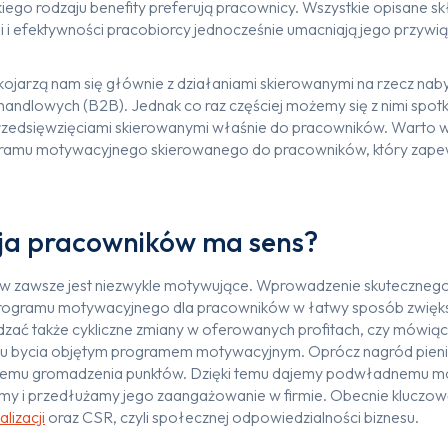
kiego rodzaju benefity preferują pracownicy. Wszystkie opisane s
i i efektywności pracobiorcy jednocześnie umacniają jego przy
kojarzą nam się głównie z działaniami skierowanymi na rzecz n
handlowych (B2B). Jednak co raz częściej możemy się z nimi spo
 przedsięwzięciami skierowanymi właśnie do pracowników. Warto
amu motywacyjnego skierowanego do pracowników, który zapewni
ja pracowników ma sens?
w zawsze jest niezwykle motywujące. Wprowadzenie skuteczneg
ogramu motywacyjnego dla pracowników w łatwy sposób zwięk
ć także cykliczne zmiany w oferowanych profitach, czy mówiąc i
ktu bycia objętym programem motywacyjnym. Oprócz nagród pieni
temu gromadzenia punktów. Dzięki temu dajemy podwładnemu m
my i przedłużamy jego zaangażowanie w firmie. Obecnie kluczow
lizacji
oraz CSR, czyli społecznej odpowiedzialności biznesu.