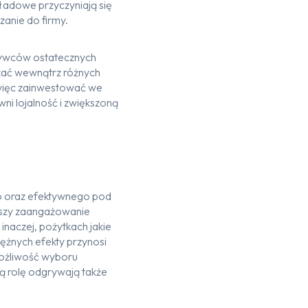
kładowe przyczyniają się
wiązanie do firmy.
abywców ostatecznych
tkać wewnątrz różnych
 więc zainwestować we
 lojalność i zwiększoną
o oraz efektywnego pod
szy zaangażowanie
naczej, pożytkach jakie
ężnych efekty przynosi
ożliwość wyboru
ą rolę odgrywają także