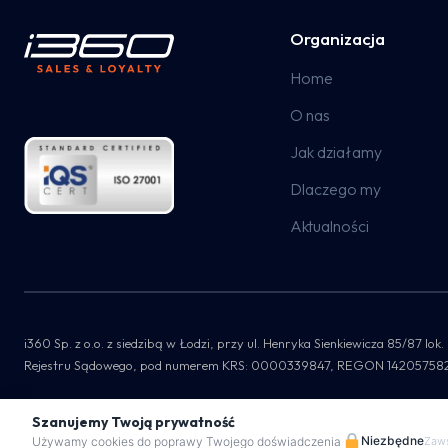
Organizacja
Home
O nas
Jak działamy
Dlaczego my
Aktualności
i360 Sp. z o.o. z siedzibą w Łodzi, przy ul. Henryka Sienkiewicza 85/87
Rejestru Sądowego, pod numerem KRS: 0000339847, REGON 142057582, NI
© 2026 i360.com.pl / All Rights Reserved
Szanujemy Twoją prywatność
Niezbędne
Używamy cookies do poprawy Twojego doświadczenia
Zaw