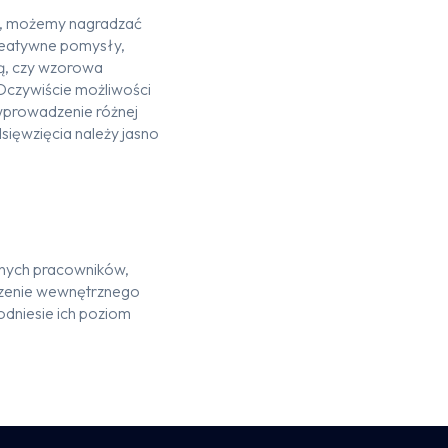
e, możemy nagradzać
Kreatywne pomysły,
wą, czy wzorowa
 Oczywiście możliwości
 wprowadzenie różnej
sięwzięcia należy jasno
anych pracowników,
rzenie wewnętrznego
odniesie ich poziom