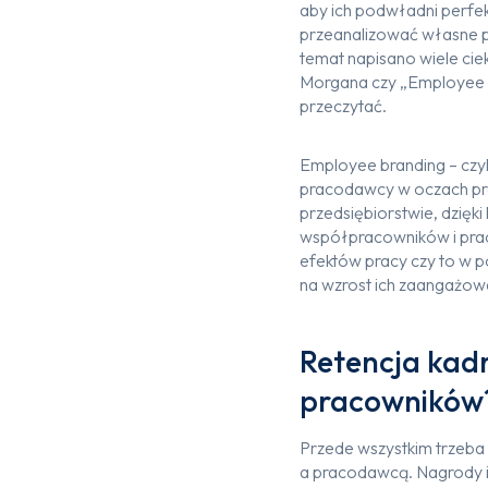
aby ich podwładni perfe
przeanalizować własne po
temat napisano wiele c
Morgana czy „Employee Ex
przeczytać.
Employee branding – czyl
pracodawcy w oczach pr
przedsiębiorstwie, dzięk
współpracowników i prac
efektów pracy czy to w p
na wzrost ich zaangażowa
Retencja kadr
pracowników
Przede wszystkim trzeba
a pracodawcą. Nagrody i