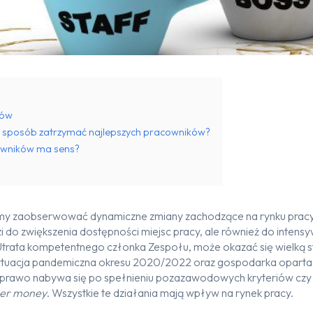
ków
ki sposób zatrzymać najlepszych pracowników?
owników ma sens?
iśmy zaobserwować dynamiczne zmiany zachodzące na rynku pracy
do zwiększenia dostępności miejsc pracy, ale również do intensyw
trata kompetentnego członka Zespołu, może okazać się wielką st
tuacja pandemiczna okresu 2020/2022 oraz gospodarka oparta 
 prawo nabywa się po spełnieniu pozazawodowych kryteriów cz
ter money
. Wszystkie te działania mają wpływ na rynek pracy.