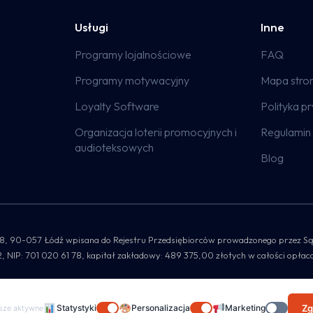
Usługi
Inne
Programy lojalnościowe
FAQ
Programy motywacyjny
Mapa stro
Loyalty Software
Polityka p
Organizacja loterii promocyjnych i
Regulamin 
audioteksowych
Blog
 lok. 8, 90-057 Łódź wpisana do Rejestru Przedsiębiorców prowadzonego przez
P: 701 020 61 78, kapitał zakładowy: 489 375,00 złotych w całości opłac
Statystyki
Personalizacja
Marketing
Zg
sze aktywne