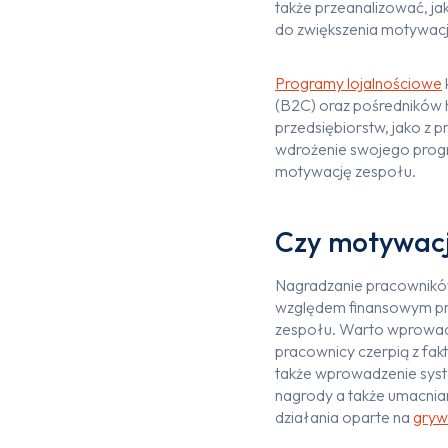
także przeanalizować, ja
do zwiększenia motywacj
Programy lojalnościowe
(B2C) oraz pośredników 
przedsiębiorstw, jako z
wdrożenie swojego progr
motywację zespołu.
Czy motywac
Nagradzanie pracownikó
względem finansowym pr
zespołu. Warto wprowadza
pracownicy czerpią z fa
także wprowadzenie sys
nagrody a także umacnia
działania oparte na
grywa