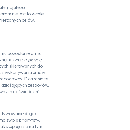
lną lojalność
rom nie jest to wcale
 zamierzonych celów.
czemu pozostanie on na
yczną nazwą
employee
cych skierowanych do
dczas wykonywania umów
pracodawcy. Działania te
e działających zespołów,
tywnych doświadczeń
motywowanie do jak
a swoje priorytety,
ś skupiają się na tym,