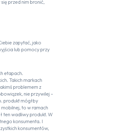
 się przed nim bronić,
iebie zapytać, jako
wyjścia lub pomocy przy
ch etapach.
ich. Takich markach
 jakimś problemem z
obowiązek, nie przywilej –
p. produkt mógłby
e mobilnej, to w ramach
ł ten wadliwy produkt. W
tnego konsumenta. I
wszystkich konsumentów,