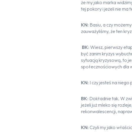
że my jako marka widzimy
tej pokory i jeżeli nie m
KN:
Basiu, a czy możemy 
zauważyliśmy, że ten kryzy
BK:
Wiesz, pierwszy etap
być zanim kryzys wybuchn
sytuacją kryzysową, to j
społecznościowych dla wiel
KN:
I czy jesteś na niego
BK:
Dokładnie tak. W zwią
jeżeli już mleko się rozle
rekonwalescencji, napraw
KN:
Czyli my jako właścic