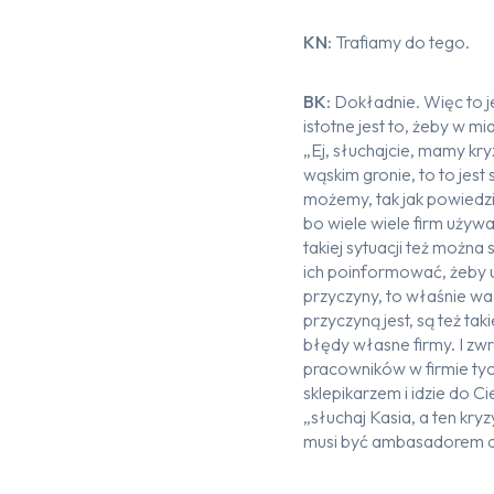
KN:
Trafiamy do tego.
BK:
Dokładnie. Więc to j
istotne jest to, żeby w m
„Ej, słuchajcie, mamy kry
wąskim gronie, to to jes
możemy, tak jak powiedzia
bo wiele wiele firm uży
takiej sytuacji też możn
ich poinformować, żeby uwa
przyczyny, to właśnie wa
przyczyną jest, są też ta
błędy własne firmy. I z
pracowników w firmie tyc
sklepikarzem i idzie do C
„słuchaj Kasia, a ten kry
musi być ambasadorem do