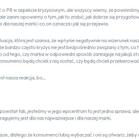
o PR w aspekcie kryzysowym, ale wszyscy wiemy, że powinniśmy
e, ale zanim opowiemy o tym, jak to zrobić, jak dobrze się przyg
s dla naszej marki i co on oznacza i jak się przejawia.
ytuacja, która jest szansa, że wpłynie negatywnie na wizerunek nas
, że bardzo często kryzys nie jest bezpośrednio związany z tym, co 
o od tego, czy marka w odpowiedni sposób zareaguje na jakąś złą
nsumenci będą chcieli z nią zostać, czy będą chcieli przekierować
est nasza reakcja, bo…
 powstał tak, jesteśmy w jego epicentrum to jest jedna sprawa, ale
agujemy jest dla nas najważniejsze i dla naszej marki.
ejsze, dlatego że konsumenci lubią wybaczać i oni są otwarci, żeby