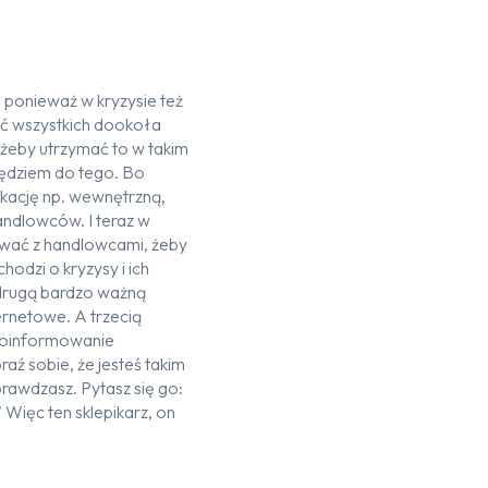
 ponieważ w kryzysie też
wać wszystkich dookoła
, żeby utrzymać to w takim
rzędziem do tego. Bo
nikację np. wewnętrzną,
ndlowców. I teraz w
kować z handlowcami, żeby
hodzi o kryzysy i ich
 drugą bardzo ważną
ternetowe. A trzecią
 poinformowanie
aź sobie, że jesteś takim
prawdzasz. Pytasz się go:
 Więc ten sklepikarz, on