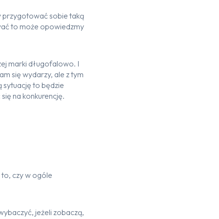
 przygotować sobie taką
otować to może opowiedzmy
zej marki długofalowo. I
tam się wydarzy, ale z tym
 sytuację to będzie
 się na konkurencję.
 to, czy w ogóle
 wybaczyć, jeżeli zobaczą,