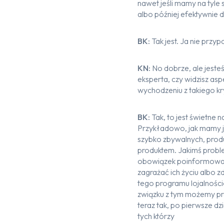
nawet jeśli mamy na tyle s
albo później efektywnie d
BK:
Tak jest. Ja nie przyp
KN:
No dobrze, ale jeste
eksperta, czy widzisz as
wychodzeniu z takiego k
BK:
Tak, to jest świetne 
Przykładowo, jak mamy ju
szybko zbywalnych, produ
produktem. Jakimś problem
obowiązek poinformować 
zagrażać ich życiu albo z
tego programu lojalności
związku z tym możemy pr
teraz tak, po pierwsze dz
tych którzy