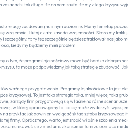
ch zasadach i tak długo, że on nam zaufa, że my z tego kryzysu wy
ostu relację zbudowaną na innym poziomie. Mamy ten etap poczuci
się wzajemnie. I tutaj działa zasada wzajemności. Skoro my traktu
 i szczególny, to ty też szczególnie będziesz traktował nas jako m
ości, kiedy my będziemy mieli problem.
śmy o tym, że program lojalnościowy może być bardzo dobrym na
kryzysu, to może podpowiedzmy jak taką strategię zbudować. Jak
mentów ważnego przygotowania. Programy lojalnościowe to jest ele
ążce kryzysowej. To jest taka strategia taka, mniej więcej taka gru
e, zarządy firm przygotowują się właśnie na różne scenariusze 
owej, w której opracowujemy to, co się może wydarzyć i wpisuje
na przykład jak powinien wyglądać skład sztabu kryzysowego itd it
dla tej firmy. Oprócz tego, warto jest zrobić właśnie szkolenia me
u zakomunikować się z mediami, z konsumentami za pomocą med