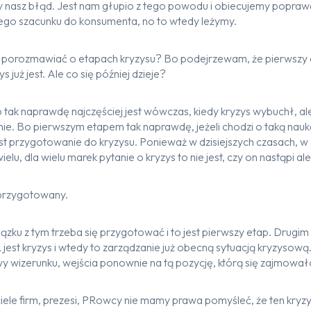
 nasz błąd. Jest nam głupio z tego powodu i obiecujemy poprawę.
a tego szacunku do konsumenta, no to wtedy leżymy.
porozmawiać o etapach kryzysu? Bo podejrzewam, że pierwszy et
s już jest. Ale co się później dzieje?
 tak naprawdę najczęściej jest wówczas, kiedy kryzys wybuchł, al
ie. Bo pierwszym etapem tak naprawdę, jeżeli chodzi o taką naukę
est przygotowanie do kryzysu. Ponieważ w dzisiejszych czasach, 
u, dla wielu marek pytanie o kryzys to nie jest, czy on nastąpi ale
 przygotowany.
zku z tym trzeba się przygotować i to jest pierwszy etap. Drugim
je, jest kryzys i wtedy to zarządzanie już obecną sytuacją kryzysową.
y wizerunku, wejścia ponownie na tą pozycję, którą się zajmowa
iele firm, prezesi, PRowcy nie mamy prawa pomyśleć, że ten kryzys 