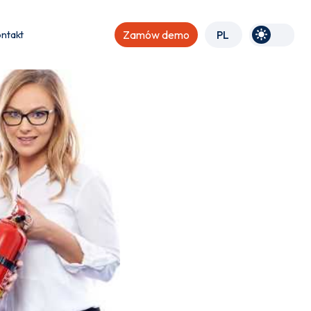
ntakt
Zamów demo
PL