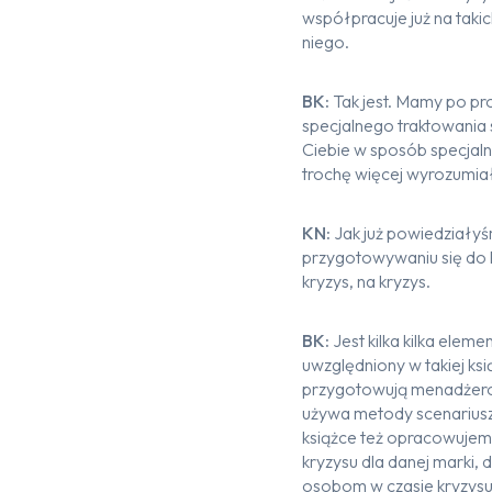
współpracuje już na taki
niego.
BK:
Tak jest. Mamy po pr
specjalnego traktowania 
Ciebie w sposób specjalny
trochę więcej wyrozumiał
KN:
Jak już powiedziały
przygotowywaniu się do 
kryzys, na kryzys.
BK:
Jest kilka kilka ele
uwzględniony w takiej ksi
przygotowują menadżerowi
używa metody scenariusz
książce też opracowujemy 
kryzysu dla danej marki, 
osobom w czasie kryzys