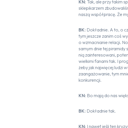
KN:
Tak, ale przy takim s
sklepikarzem zbudowaliśm
naszą współpracę. Że my 
BK:
Dokładnie. A to, o cz
tym jeszcze zanim coś wy
o wzmacnianie relacji. N
samym dnie tej piramidy s
nią zainteresowani, potem
wielkimi fanami tak. I pr
żeby jak najwięcej ludzi 
zaangażowanie, tym mniej
konkurencji.
KN:
Bo mają do nas więks
BK:
Dokładnie tak.
KN:
I nawet jeśli ten kr