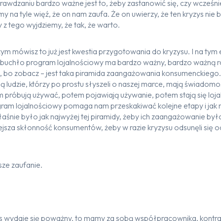
prawdzaniu bardzo ważne jest to, żeby zastanowić się, czy wcześni
y na tyle więź, że on nam zaufa. Że on uwierzy, że ten kryzys nie
z tego wyjdziemy, że tak, że warto.
ym mówisz to już jest kwestia przygotowania do kryzysu. I na tym
buchło program lojalnościowy ma bardzo ważny, bardzo ważną rol
o, bo zobacz – jest taka piramida zaangażowania konsumenckiego
ą ludzie, którzy po prostu słyszeli o naszej marce, mają świadomoś
 próbują używać, potem pojawiają używanie, potem stają się lojaln
ogram lojalnościowy pomaga nam przeskakiwać kolejne etapy i jak 
właśnie było jak najwyżej tej piramidy, żeby ich zaangażowanie by
sza skłonność konsumentów, żeby w razie kryzysu odsunęli się od 
ze zaufanie.
yzys wydaje się poważny, to mamy za sobą współpracownika, kontra