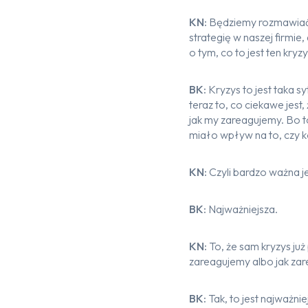
KN:
Będziemy rozmawiać 
strategię w naszej firmi
o tym, co to jest ten kryzy
BK:
Kryzys to jest taka s
teraz to, co ciekawe jest
jak my zareagujemy. Bo t
miało wpływ na to, czy ko
KN:
Czyli bardzo ważna j
BK:
Najważniejsza.
KN:
To, że sam kryzys już
zareagujemy albo jak zare
BK:
Tak, to jest najważni