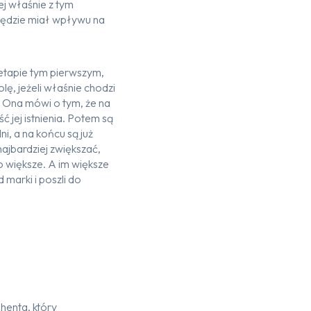
ej właśnie z tym
 będzie miał wpływu na
 etapie tym pierwszym,
ę, jeżeli właśnie chodzi
. Ona mówi o tym, że na
ć jej istnienia. Potem są
i, a na końcu są już
najbardziej zwiększać,
ło większe. A im większe
marki i poszli do
henta, który