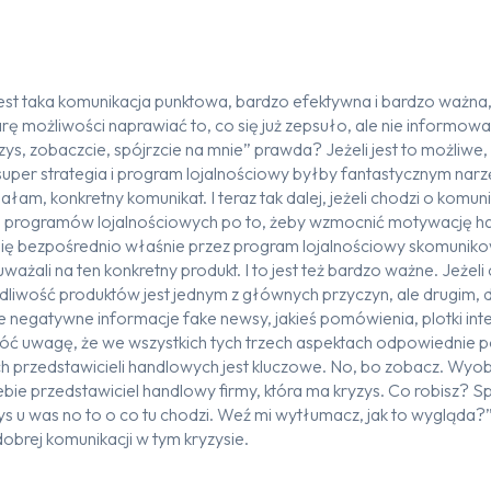
est taka komunikacja punktowa, bardzo efektywna i bardzo ważna,
iarę możliwości naprawiać to, co się już zepsuło, ale nie informo
zys, zobaczcie, spójrzcie na mnie” prawda? Jeżeli jest to możliwe
t super strategia i program lojalnościowy byłby fantastycznym na
łam, konkretny komunikat. I teraz tak dalej, jeżeli chodzi o komu
wa programów lojalnościowych po to, żeby wzmocnić motywację ha
a się bezpośrednio właśnie przez program lojalnościowy skomuni
żali na ten konkretny produkt. I to jest też bardzo ważne. Jeżeli c
dliwość produktów jest jednym z głównych przyczyn, ale drugim,
kie negatywne informacje fake newsy, jakieś pomówienia, plotki in
wróć uwagę, że we wszystkich tych trzech aspektach odpowiednie
h przedstawicieli handlowych jest kluczowe. No, bo zobacz. Wyobr
iebie przedstawiciel handlowy firmy, która ma kryzys. Co robisz? S
zys u was no to o co tu chodzi. Weź mi wytłumacz, jak to wygląda?”
brej komunikacji w tym kryzysie.