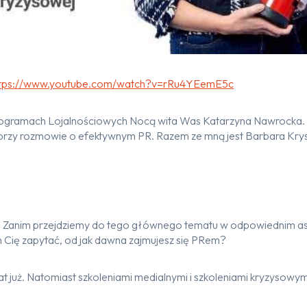
ttps://www.youtube.com/watch?v=rRu4YEemE5c
ogramach Lojalnościowych Nocą wita Was Katarzyna Nawrocka. D
rzy rozmowie o efektywnym PR. Razem ze mną jest Barbara Krysz
. Zanim przejdziemy do tego głównego tematu w odpowiednim as
 Cię zapytać, od jak dawna zajmujesz się PRem?
at już. Natomiast szkoleniami medialnymi i szkoleniami kryzysowym 