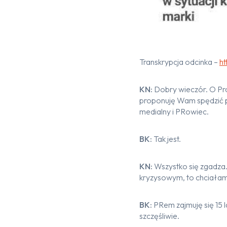
Transkrypcja odcinka –
h
KN:
Dobry wieczór. O Pr
proponuję Wam spędzić p
medialny i PRowiec.
BK:
Tak jest.
KN:
Wszystko się zgadza
kryzysowym, to chciałam
BK:
PRem zajmuję się 15 l
szczęśliwie.