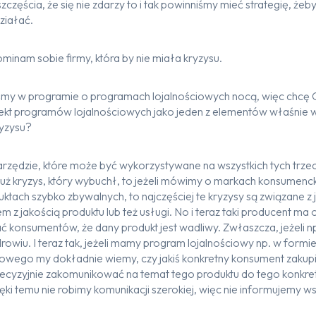
zczęścia, że się nie zdarzy to i tak powinniśmy mieć strategię, żeby
ziałać.
ominam sobie firmy, która by nie miała kryzysu.
śmy w programie o programach lojalnościowych nocą, więc chcę C
pekt programów lojalnościowych jako jeden z elementów właśnie 
ryzysu?
narzędzie, które może być wykorzystywane na wszystkich tych trze
ż kryzys, który wybuchł, to jeżeli mówimy o markach konsumenck
ktach szybko zbywalnych, to najczęściej te kryzysy są związane z
 z jakością produktu lub też usługi. No i teraz taki producent ma 
konsumentów, że dany produkt jest wadliwy. Zwłaszcza, jeżeli n
drowiu. I teraz tak, jeżeli mamy program lojalnościowy np. w formi
owego my dokładnie wiemy, czy jakiś konkretny konsument zakupi
ecyzyjnie zakomunikować na temat tego produktu do tego konkre
ięki temu nie robimy komunikacji szerokiej, więc nie informujemy 