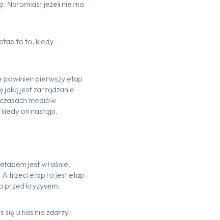
 Natomiast jeżeli nie ma
ap to to, kiedy
e powinien pierwszy etap
 jaką jest zarządzanie
w czasach mediów
 kiedy on nastąpi.
 etapem jest właśnie,
 A trzeci etap to jest etap
ło przed kryzysem.
się u nas nie zdarzy i