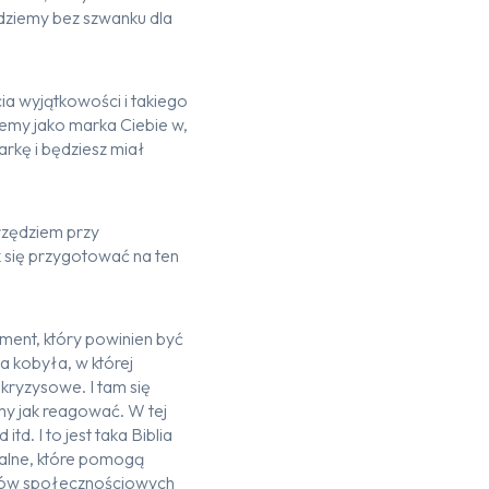
jdziemy bez szwanku dla
a wyjątkowości i takiego
jemy jako marka Ciebie w,
arkę i będziesz miał
rzędziem przy
 się przygotować na ten
ment, który powinien być
ba kobyła, w której
kryzysowe. I tam się
my jak reagować. W tej
d. I to jest taka Biblia
dialne, które pomogą
iów społecznościowych