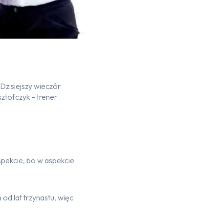
zisiejszy wieczór
tofczyk – trener
pekcie, bo w aspekcie
od lat trzynastu, więc