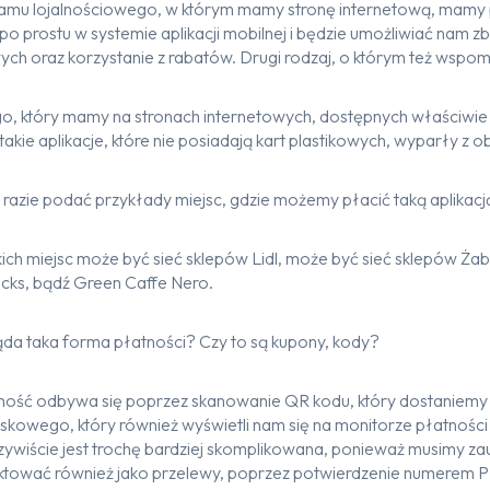
amu lojalnościowego, w którym mamy stronę internetową, mamy 
po prostu w systemie aplikacji mobilnej i będzie umożliwiać nam z
ych oraz korzystanie z rabatów. Drugi rodzaj, o którym też wsp
o, który mamy na stronach internetowych, dostępnych właściwie
takie aplikacje, które nie posiadają kart plastikowych, wyparły z o
azie podać przykłady miejsc, gdzie możemy płacić taką aplikacj
ich miejsc może być sieć sklepów Lidl, może być sieć sklepów Żab
ucks, bądź Green Caffe Nero.
ąda taka forma płatności? Czy to są kupony, kody?
ność odbywa się poprzez skanowanie QR kodu, który dostaniemy
skowego, który również wyświetli nam się na monitorze płatności
zywiście jest trochę bardziej skomplikowana, ponieważ musimy za
tować również jako przelewy, poprzez potwierdzenie numerem P