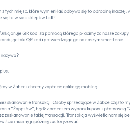
 z tych miejsc, które wymieniłaś odbywa się to odrobinę inaczej,
 się to w sieci sklepów Lidl?
 funkcjonuje QR kod, za pomocą którego płacimy za nasze zakupy
kandując taki QR kod i potwierdzając go na naszym smartfonie.
ię nazywa?
plus.
eśmy w Żabce i chcemy zapłacić aplikacją mobilną.
ież skanowanie transakcji. Osoby sprzedające w Żabce często my
ierania “Żappsów”, bądź z procesem wyboru kuponu i płatnością 
z zeskanowanie takiej transakcji. Transakcja wyświetla nam się b
ywiście musimy ją później zautoryzować.