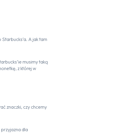
o Starbucks’a. A jak tam
tarbucks’ie musimy taką
onetkę, z której w
ać znaczki, czy chcemy
przyjazna dla