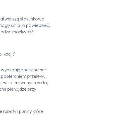
ajłatwiejszą stosunkowo
e mogę śmiało powiedzieć,
 będzie możliwość
likacji?
 wybierając nasz numer
st pobieraniem przelewu
 jest skierowanych na to,
ane pieniądze przy
 rabaty i punkty które