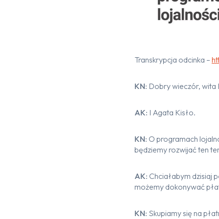
Transkrypcja odcinka –
h
KN:
Dobry wieczór, wita
AK:
I Agata Kisło.
KN:
O programach lojalno
będziemy rozwijać ten te
AK:
Chciałabym dzisiaj 
możemy dokonywać płatn
KN:
Skupiamy się na płatn