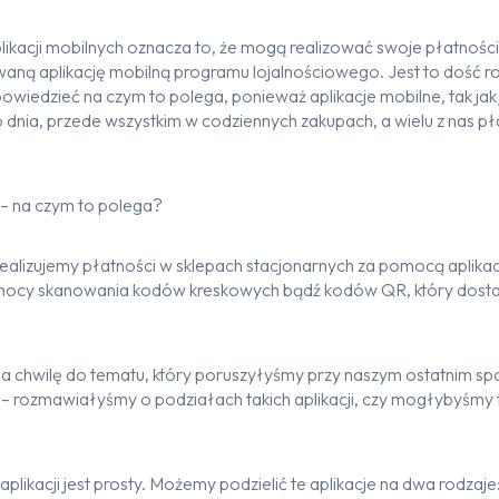
ikacji mobilnych oznacza to, że mogą realizować swoje płatnośc
owaną aplikację mobilną programu lojalnościowego. Jest to dość 
owiedzieć na czym to polega, ponieważ aplikacje mobilne, tak ja
nia, przede wszystkim w codziennych zakupach, a wielu z nas pła
– na czym to polega?
 realizujemy płatności w sklepach stacjonarnych za pomocą aplik
omocy skanowania kodów kreskowych bądź kodów QR, który dost
 chwilę do tematu, który poruszyłyśmy przy naszym ostatnim spotk
a – rozmawiałyśmy o podziałach takich aplikacji, czy mogłybyśmy t
plikacji jest prosty. Możemy podzielić te aplikacje na dwa rodzaje