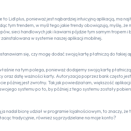
o Lidl plus, ponieważ jest najbardziej intuicyjną aplikacją, ma n
dąc tym trendem, w myśl tego jakie trendy obowiązują, myślę, ż
lepów, sieci handlowych jak i kawiarni pójdzie tym samym tropem i
t zainstalowana w systemie naszej aplikacji mobilnej.
stanawiam się, czy mogę dodać swoją kartę płatniczą do takiej ap
właśnie na tym polega, ponieważ dodajemy swoją kartę płatniczą
cy oraz datę ważności karty. Autoryzacja poprzez bank często je
cie później jest zwrotny. Tak jak powiedziałam, większość aplikacji
swojego systemu po to, by później z tego systemu zostały pobier
 ja nadal biorę udział w programie lojalnościowym, to znaczy, że te
łacąc tradycyjnie, również są przydzielane na moje konto?