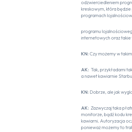
odzwierciedleniem progr
kreskowym, która będzie 
programach lojalnościow
programu lojalnościoweg
internetowych oraz takie 
KN:
Czy możemy w takim r
AK:
Tak, przykładami tak
a nawet kawiarnie Starb
KN:
Dobrze, ale jak wygl
AK:
Zazwyczaj taka płat
monitorze, bądź kodu kre
kawiarni. Autoryzacja oc
ponieważ możemy to trak