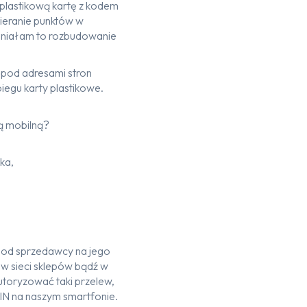
plastikową kartę z kodem
bieranie punktów w
omniałam to rozbudowanie
 pod adresami stron
biegu karty plastikowe.
ą mobilną?
ka,
 od sprzedawcy na jego
 w sieci sklepów bądź w
utoryzować taki przelew,
IN na naszym smartfonie.