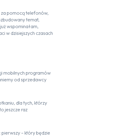
i za pomocą telefonów,
rozbudowany temat,
k już wspominałam,
ci w dzisiejszych czasach
acji mobilnych programów
aniemy od sprzedawcy
aniu, dla tych, którzy
o jeszcze raz
: pierwszy – który będzie