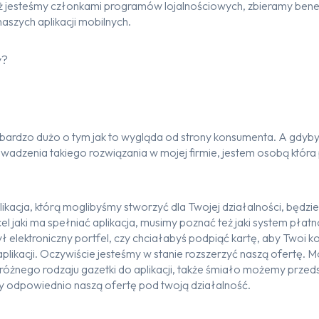
 jesteśmy członkami programów lojalnościowych, zbieramy benefit
szych aplikacji mobilnych.
y?
ardzo dużo o tym jak to wygląda od strony konsumenta. A gdyby
adzenia takiego rozwiązania w mojej firmie, jestem osobą która
ikacja, którą moglibyśmy stworzyć dla Twojej działalności, będzie
el jaki ma spełniać aplikacja, musimy poznać też jaki system płat
ł elektroniczny portfel, czy chciałabyś podpiąć kartę, aby Twoi k
j aplikacji. Oczywiście jesteśmy w stanie rozszerzyć naszą ofertę
różnego rodzaju gazetki do aplikacji, także śmiało możemy przeds
y odpowiednio naszą ofertę pod twoją działalność.