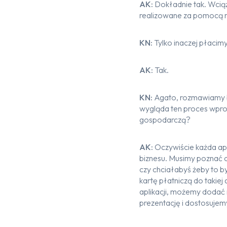
AK:
Dokładnie tak. Wciąż
realizowane za pomocą na
KN:
Tylko inaczej płacim
AK:
Tak.
KN:
Agato, rozmawiamy b
wygląda ten proces wprow
gospodarczą?
AK:
Oczywiście każda apl
biznesu. Musimy poznać c
czy chciałabyś żeby to by
kartę płatniczą do takie
aplikacji, możemy dodać 
prezentację i dostosujem