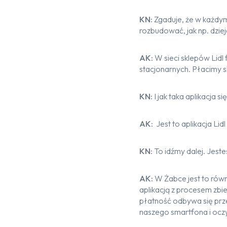
KN:
Zgaduje, że w każdym
rozbudować, jak np. dzieje
AK:
W sieci sklepów Lidl
stacjonarnych. Płacimy s
KN:
I jak taka aplikacja s
AK:
Jest to aplikacja Lidl 
KN:
To idźmy dalej. Jest
AK:
W Żabce jest to równ
aplikacją z procesem zb
płatność odbywa się prze
naszego smartfona i ocz