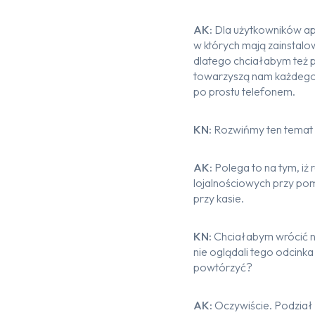
AK:
Dla użytkowników apl
w których mają zainstal
dlatego chciałabym też p
towarzyszą nam każdego d
po prostu telefonem.
KN:
Rozwińmy ten temat 
AK:
Polega to na tym, iż
lojalnościowych przy p
przy kasie.
KN:
Chciałabym wrócić na
nie oglądali tego odcink
powtórzyć?
AK:
Oczywiście. Podział a