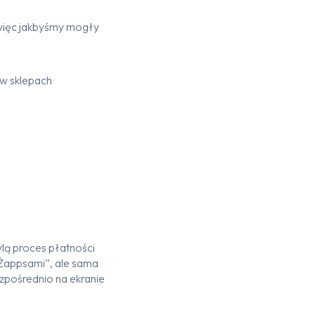
 więc jakbyśmy mogły
 w sklepach
lą proces płatności
“Żappsami”, ale sama
ezpośrednio na ekranie