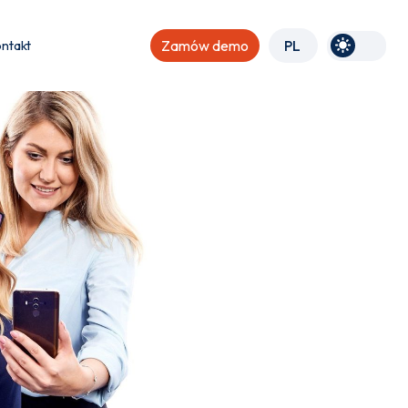
ntakt
Zamów demo
PL