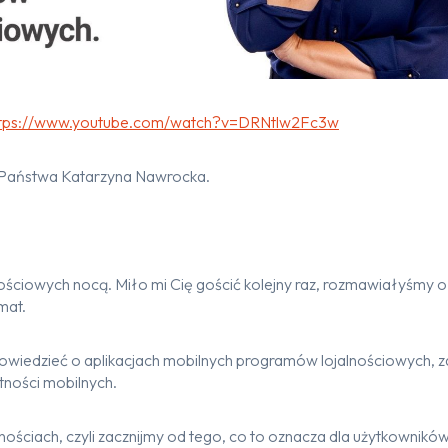
ttps://www.youtube.com/watch?v=DRNtlw2Fc3w
 Państwa Katarzyna Nawrocka.
ściowych nocą. Miło mi Cię gościć kolejny raz, rozmawiałyśmy o 
mat.
powiedzieć o aplikacjach mobilnych programów lojalnościowych, 
ości mobilnych.
ościach, czyli zacznijmy od tego, co to oznacza dla użytkowników