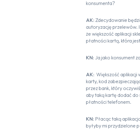
konsumenta?
AK:
Zdecydowanie będzie t
autoryzację przelewów. I
że większość aplikacji sk
płatności kartą, która jes
KN:
Ja jako konsument za
AK:
Większość aplikacji 
karty, kod zabezpieczają
przez bank, który oczywiś
aby taką kartę dodać do 
płatności telefonem.
KN:
Płacąc taką aplikacją
byłyby mi przydzielone p