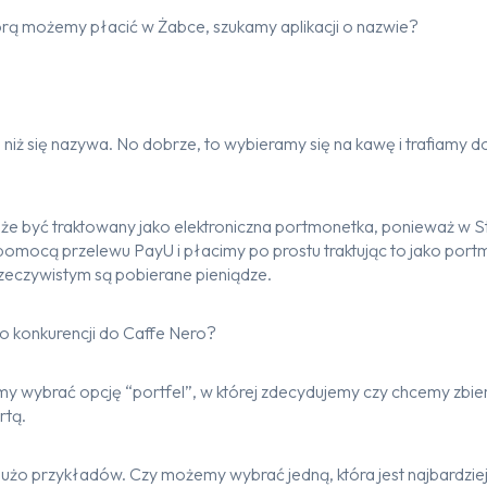
tórą możemy płacić w Żabce, szukamy aplikacji o nazwie?
j niż się nazywa. No dobrze, to wybieramy się na kawę i trafiamy d
oże być traktowany jako elektroniczna portmonetka, ponieważ w S
omocą przelewu PayU i płacimy po prostu traktując to jako portm
rzeczywistym są pobierane pieniądze.
do konkurencji do Caffe Nero?
 wybrać opcję “portfel”, w której zdecydujemy czy chcemy zbier
rtą.
o przykładów. Czy możemy wybrać jedną, która jest najbardziej 