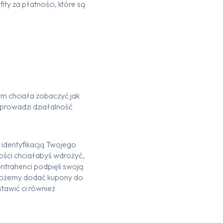
y za płatności, które są
m chciała zobaczyć jak
 prowadzi działalność
 identyfikacją Twojego
ności chciałabyś wdrożyć,
ontrahenci podpięli swoją
. Możemy dodać kupony do
tawić ci również