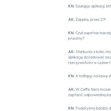
KN:
Szukając aplikacji, k
AK:
Żappka, przez 2 P.
KN:
Czyli zupełnie inacze
płacimy?
AK:
Starbucks z kolei, m
aplikację doładować za p
rzeczywistości w czasie 
KN:
A trafiając na kawę 
AK:
W Caffe Nero możemy
zapłacić odpowiednią ka
KN:
Podałyśmy bardzo duż