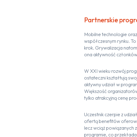
Partnerskie progr
Mobilne technologie oraz
współczesnym rynku.
To 
krok.
Grywalizacja natom
ona aktywność członków
W XXI
wieku
rozwój
prog
ostateczni kształtują sw
aktywny udział w progra
Większość
organizatoró
tylko
atrakcyjną cenę pro
Uczestnik
czerpie z
udzia
ofertą benefitów ofero
lecz
wciąż
powiązanych
z
programie
, co przekłada