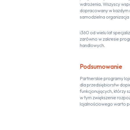
wdrożenia
.
Wszyscy wspó
dopracowany w każdym
samodzielna organizacja 
i360 od wielu lat specjal
zarówno w zakresie prog
handlowych
.
Podsumowanie
Partnerskie programy
lo
dla
przedsiębior
stw dopi
funkcjonujących, którzy 
w tym zwiększenie rozpo
lojalnościowego warto 