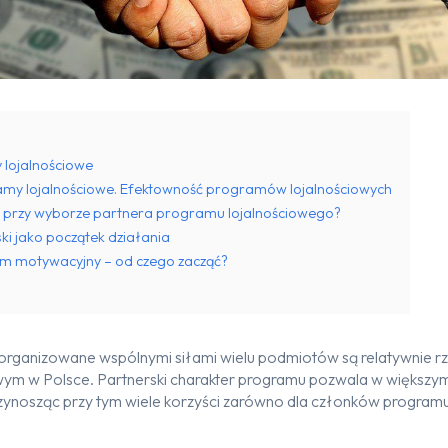
 lojalnościowe
amy lojalnościowe. Efektowność programów lojalnościowych
ć przy wyborze partnera programu lojalnościowego?
i jako początek działania
am motywacyjny – od czego zacząć?
 organizowane wspólnymi siłami wielu podmiotów są relatywnie 
wym w Polsce.
Partnerski charakter programu pozwala
w większym
zynosząc przy tym wiele korzyści
zarówno dla
członków program