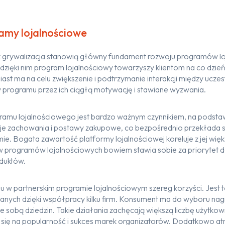
amy lojalnościowe
 grywalizacja
stanowią główny fundament
rozwoju programów
l
dzięki nim
program lojalnościowy towarzyszy klientom na co dzień,
iast ma na celu
zwiększenie i podtrzymanie interakcji między uczes
 programu przez
ich
ciągł
ą
motywacj
ę
i
stawiane wyzwania.
ramu lojalnościowego jest bardzo ważny
m czynnikiem
,
na podsta
oje zachowania i postawy
zakupowe
,
co
bezpośrednio
przekłada s
mie.
Bogata zawartość platformy
lojalnościowej
koreluje
z jej wię
w programów lojalnościowych bowiem
stawia sobie za priorytet
d
duktów.
łu w
partnerski
m
program
ie
lojalnościow
ym
szereg
korzyści.
Jest 
wanych
dzięki
współprac
y
kilku firm. Konsument
ma do wyboru nagr
e sobą dziedzin.
Takie działania zachęcają
większą liczbę użytko
 się na popularność i sukces
marek
organizatorów
.
Dodatkowo
at