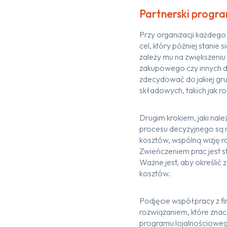
Partnerski progr
Przy organizacji każdego
cel
, który później stanie
zależy
mu na
zwiększeniu
zakupowego czy innych dz
zdecydować do j
akiej g
składowych
,
takich jak 
Drugim krokiem
,
jaki nale
procesu decyzyjnego
są
kosztów,
wspólną wizję
r
Zwieńczeniem prac jest
s
Ważne jest, aby
określić
z
kosztów.
Podjęcie współpracy z fi
rozwiązaniem
, które zn
programu lojalnościowe