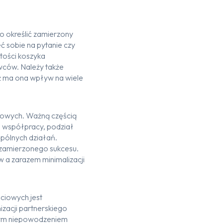
o określić
zamierzony
eć sobie na pytanie
czy
tości koszyka
wców.
Należy także
ż
ma ona wpływ na wiele
sowych.
Ważn
ą częścią
 współpracy, podział
spólnych działań
.
 zamierzonego sukcesu.
w a zarazem minimalizacji
ciowych jest
zacji
partnerskiego
nym niepowodzeniem