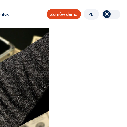
ntakt
Zamów demo
PL