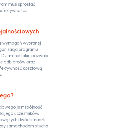
ram musi sp
rostać
 efektywności
.
jalnościowych
az wymagań
wybranej
rganizacja programu
.
Działanie takie p
ozw
ala
ie
odbiorców oraz
fektywność kosztową
w.
wego?
ciowego jest
spójność
dla jego uczestników.
lową tych dwóch marek
azdy samochodem słucha