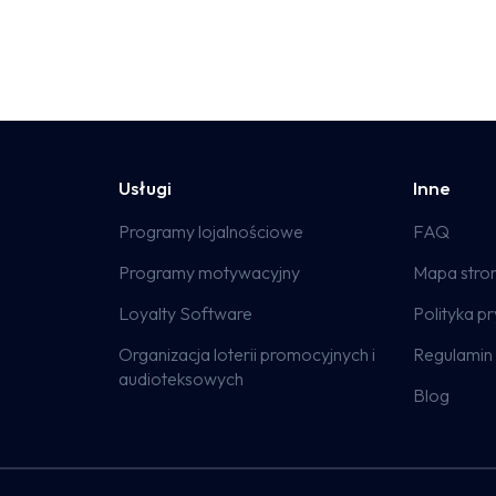
Usługi
Inne
Programy lojalnościowe
FAQ
Programy motywacyjny
Mapa stro
Loyalty Software
Polityka p
Organizacja loterii promocyjnych i
Regulamin 
audioteksowych
Blog