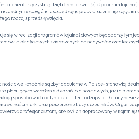
łorganizatorzy zyskują dzięki temu
pewność, iż
program lojalnoś
niezbędnym
szczególe
, oszczędzając
pracy
oraz zmniejszając emo
tego rodzaju przedsięwzięcia.
izuje się w realizacji programów lojalnościowych
będąc przy tym
je
ramów lojalnościowych skierowanych do nabywców ostatecznych,
jalnościowe
-choć nie są zbyt popularne w Polsce- stanowią ideal
ero planujących wdrożenie działań lojalnościowych,
jak i dla
organ
szukają sposobów ich optymalizacji
.
Ten rodzaj współpracy niesie 
znawalności marki oraz
poszerzenie
bazy uczestników
. Organizac
powierzyć
profesjonalistom, aby był on dopracowany w najmniejs