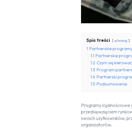
Spis treści
schowaj
1
Partnerskie programy
1.1
Partnerskie progr
1.2
Czym się kierowa
1.3
Program partnersk
1.4
Partnerski progr
1.5
Podsumowanie
Programy
lojalnościowe
przedsięwzięciem rynko
swoich użytkowników
,
pr
organizatorów.