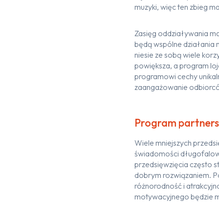
muzyki, więc ten zbieg 
Zasięg oddziaływania ma
będą wspólne działania 
niesie ze so
bą wiele korz
powiększa
, a
program
lo
programowi cechy u
nika
zaangażowanie
odbiorcó
Program partnersk
Wiele mniejszych przedsi
świado
mości
długofalo
przedsięwzięcia
często st
dobrym rozwiązaniem. P
różnorodność i atrakcyj
motywacyjnego będzi
e 