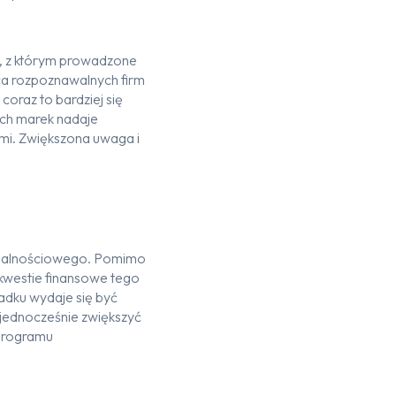
, z którym prowadzone
a rozpoznawalnych
firm
w
coraz to bardziej się
ch marek
nadaje
mi
.
Zwiększona uwaga
i
jalnościowego.
Pomimo
kwesti
e
finansow
e
tego
adku wydaje się być
 jednocześnie zwiększyć
 programu