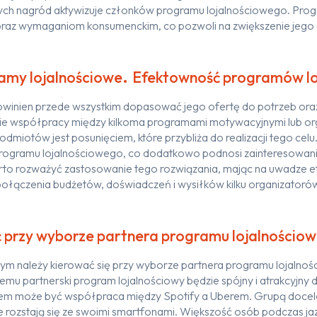
ych nagród
aktywizuje członków programu lojalnościowego.
Pr
og
oraz wymaganiom
konsumenckim
,
co
p
ozwoli
na zwiększenie jego
.
amy lojalnościowe
Efektowność programów lo
owinien
przede wszystkim
dopasować
jego ofertę
do
potrzeb or
ie wspó
łpracy między kilkoma programami motywacyjnymi
lub o
 podmiotów
jest
posunięciem
, które przybliża do realizacji tego celu
rogramu lojalnościowego
, co dodatkowo
podnosi
zainteres
owan
rto rozważyć zastosowanie tego rozwiązania
,
mając na uwadze e
połączenia budżetów, doświadczeń i wysiłków kilku organizatoró
ć przy wyborze partnera programu lojalnościo
órym
należy
kierować
się
przy wyborze partnera programu lojalnoś
 temu partnerski program
lojalnościowy
będzie
spójny
i
atrakcyjny 
dem
może być współpraca między
Spotify
a Uberem. Grupą doce
nie rozstają się ze swoimi smartfonami.
Większość osób podczas j