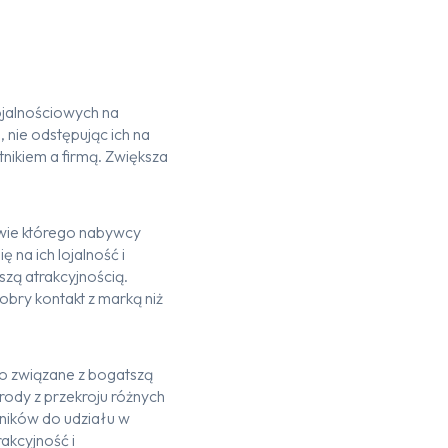
ojalnościowych
na
 nie odstępuj
ąc
ich na
tnikiem a firmą
.
Zwiększa
wie którego nabywcy
ię na
ich
lojalność i
kszą atrakcyjnością.
obry kontakt z marką niż
to związane z bogatsz
ą
ody z przekroju różnych
wników
do udziału w
rakcyjność i