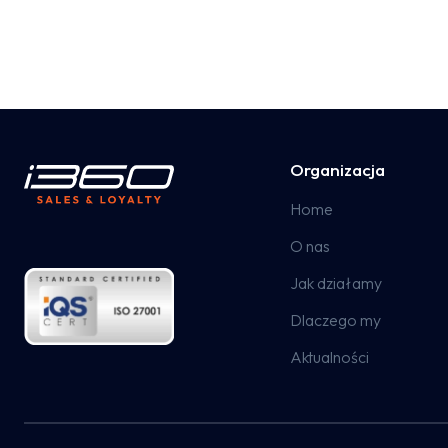
Organizacja
Home
O nas
Jak działamy
Dlaczego my
Aktualności