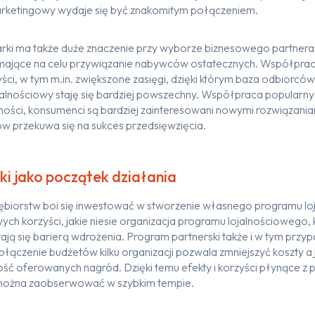
marketingowy wydaje się być znakomitym połączeniem.
rki ma
także
duże znaczenie przy wyborze biz
n
esowego partnera
mające na celu przywiązanie nabywców ostatecznych
.
Współprac
yści
, w tym
m.in.
z
większ
on
e
zasięg
i
, dzięki któr
ym
baza odbiorcó
jalnościowy
staję się
bardziej p
owszechny
. Współpraca
popularny
lności, konsumenci są bardziej zainteresowani nowymi rozwiązania
w przekuwa się na sukces
przedsięwzięcia
.
i jako początek działania
ębiorstw boi się inwestować
w stworzenie własnego programu lo
wych
korzyści,
jakie niesie
organizacja
program
u lojalnościowego,
ają się barierą wdrożenia
.
P
rogram
partnerski
także i w tym przyp
ołączenie
budżetów
kilku
organizacji
pozwala zmniejszyć koszty
a
ność
oferowanych nagród
. Dzięki temu
efekty i korzyści płynące z
można
zaobserwować w
szybkim
tempie.