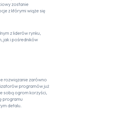
ciowy
zostanie
cje z którymi wiąże się
dnym z
lider
ów
rynku
,
 jak i pośredników
ne rozwiązanie
zarówno
izatorów programów już
ze sobą ogrom korzyści,
ję programu
zym detalu.