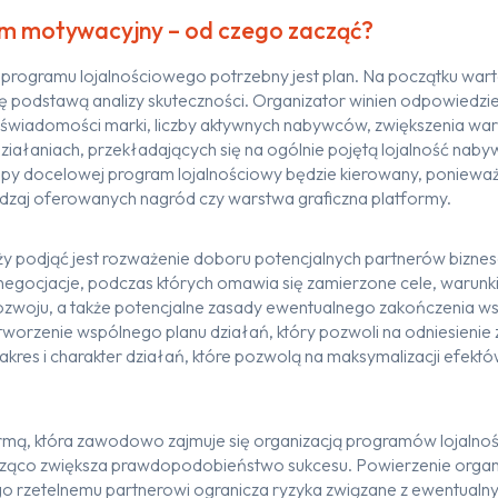
am motywacyjny – od czego zacząć?
 programu lojalnościowego potrzebny jest plan. Na początku wart
 się podstawą analizy skuteczności. Organizator winien odpowiedzi
świadomości marki,
liczb
y aktywnych nabywców, zwiększenia war
iałaniach, przekładających się na ogólnie pojętą
lojal
ność
naby
rupy docelowej
program lojalnościowy będzie
kierowany
, poniewa
rodzaj oferowanych nagród czy w
arstwa graficzna
platformy.
ży podjąć jest rozważ
e
nie
doboru
potencjalnych
partnerów bizne
negocjacje
,
podczas
których om
awia się
zamierzon
e
cel
e
,
warunki
ozwoju, a także potencjalne zasady ewentualnego zakończenia w
tworzenie wspólnego planu działa
ń
, który
pozwoli na odniesienie
akres i charakter działań, które pozwolą na maksymalizacji efektó
rmą, która
zawodowo zajmuj
e
się organizacją programów lojalnoś
acząco zwiększa prawdopodobieństwo sukcesu
.
Powierzenie organi
go
rzetelnemu partnerowi
ogranicza ryzyka związane z ewentual