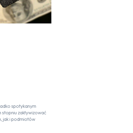
rzadko spotykanym
 stopniu zaktywizować
u
, jak i podmiotów