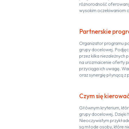
różnorodność oferowan
wysokim oczekiwaniom 
Partnerskie progr
Organizator programu
p
grupy docelowej
.
Podjęc
przez kilka niezależnych
na urozmaicenie
oferty
p
przyciąg
a
ich uwagę. Wa
oraz synergię płynącą z 
Czym się kierowa
Głównym kryterium, kt
grup
y
docelow
ej
.
Dzięki
Nieoczywistym przykła
są młode osoby
, które 