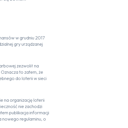
inansów w grudniu 2017
ialnej gry urządzanej
karbowej zezwolił na
t. Oznacza to zatem, że
bnego do loterii w sieci
na organizację loterii
nieczność nie zachodzi
atem publikacja informacji
ia nowego regulaminu, o