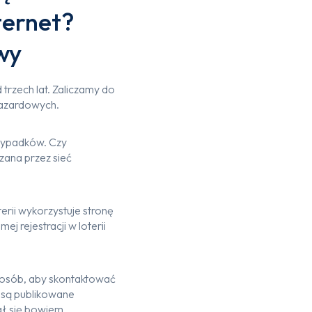
ternet?
wy
trzech lat. Zaliczamy do
 hazardowych.
rzypadków. Czy
zana przez sieć
erii wykorzystuje stronę
j rejestracji w loterii
sposób, aby skontaktować
ą są publikowane
ał się bowiem