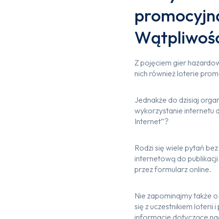
promocyjną
Wątpliwośc
Z pojęciem gier hazardow
nich również loterie pro
Jednakże do dzisiaj org
wykorzystanie internetu d
Internet”?
Rodzi się wiele pytań be
internetową do publikacji
przez formularz online.
Nie zapominajmy także o 
się z uczestnikiem loter
informacje dotyczące nag