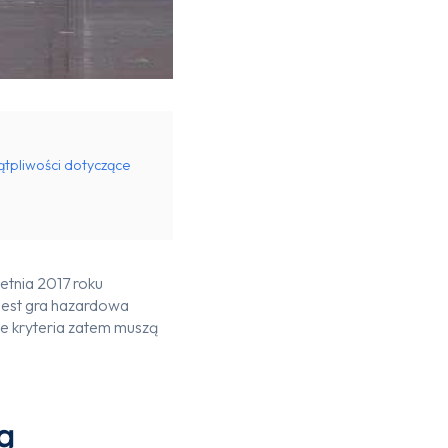
ątpliwości dotyczące
etnia 2017 roku
jest gra hazardowa
ie kryteria zatem muszą
ą