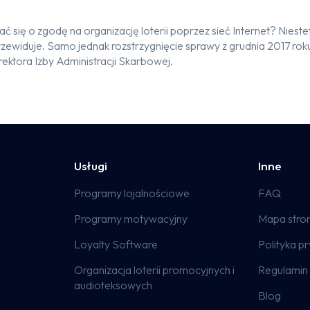
się o zgodę na organizację loterii poprzez sieć Internet? Nieste
rzewiduje. Samo jednak rozstrzygnięcie sprawy z grudnia 2017 roku
rektora Izby Administracji Skarbowej.
Usługi
Inne
Programy lojalnościowe
FAQ
Programy motywacyjny
Mapa stro
Loyalty Software
Polityka p
Organizacja loterii promocyjnych i
Regulamin 
audioteksowych
Blog