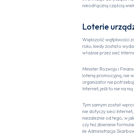
nieodłączną częścią wielu
Loterie urząd
Większość wątpliwości z
roku, kiedy zostało wyd
właśnie przez sieć Interne
Minister Rozwoju i Finans
loterię promocyjną, nie w
organizator nie potrzebu
Internet, jeśli to nie na 
Tym samym został wprowa
nie dotyczy sieci Interne
niezależnie od tego, w ja
czy też zbieranie formul
ile Administracja Skarbow