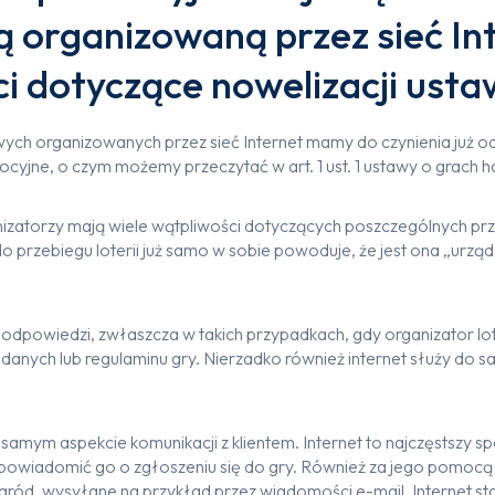
 organizowaną przez sieć In
i dotyczące nowelizacji usta
ych organizowanych przez sieć Internet mamy do czynienia już od 
mocyjne, o czym możemy przeczytać w art. 1 ust. 1 ustawy o grach
anizatorzy mają wiele wątpliwości dotyczących poszczególnych p
o przebiegu loterii już samo w sobie powoduje, że jest ona „urząd
z odpowiedzi, zwłaszcza w takich przypadkach, gdy organizator lot
 danych lub regulaminu gry. Nierzadko również internet służy do same
samym aspekcie komunikacji z klientem. Internet to najczęstszy 
ii i powiadomić go o zgłoszeniu się do gry. Również za jego pomoc
ród, wysyłane na przykład przez wiadomości e-mail. Internet st