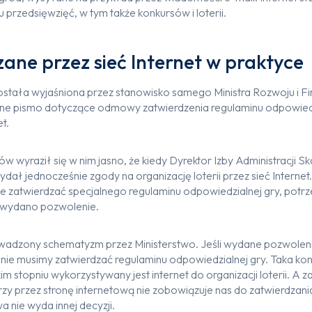
 przedsięwzięć, w tym także konkursów i loterii.
zane przez sieć Internet w praktyce
ostała wyjaśniona przez stanowisko samego Ministra Rozwoju i F
ane pismo dotyczące odmowy zatwierdzenia regulaminu odpowiedz
t.
ów wyraził się w nim jasno, że kiedy Dyrektor Izby Administracji S
ydał jednocześnie zgody na organizację loterii przez sieć Interne
je zatwierdzać specjalnego regulaminu odpowiedzialnej gry, potrze
nią wydano pozwolenie.
dzony schematyzm przez Ministerstwo. Jeśli wydane pozwolenie 
t, nie musimy zatwierdzać regulaminu odpowiedzialnej gry. Taka ko
kim stopniu wykorzystywany jest internet do organizacji loterii. A z
arzy przez stronę internetową nie zobowiązuje nas do zatwierdzan
a nie wyda innej decyzji.