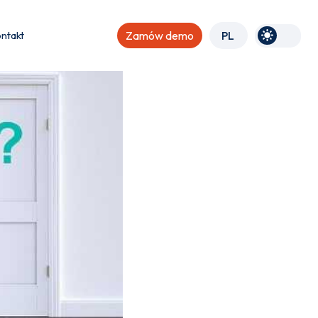
ntakt
Zamów demo
PL