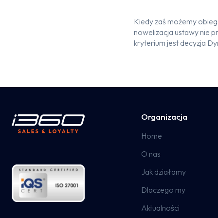
Kiedy zaś możemy obiegać 
nowelizacja ustawy nie p
kryterium jest decyzja Dy
Organizacja
Home
O nas
Jak działamy
Dlaczego my
Aktualności