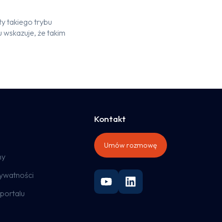
ty takiego trybu
 wskazuje, że takim
Kontakt
Umów rozmowę
ny
rywatności
portalu