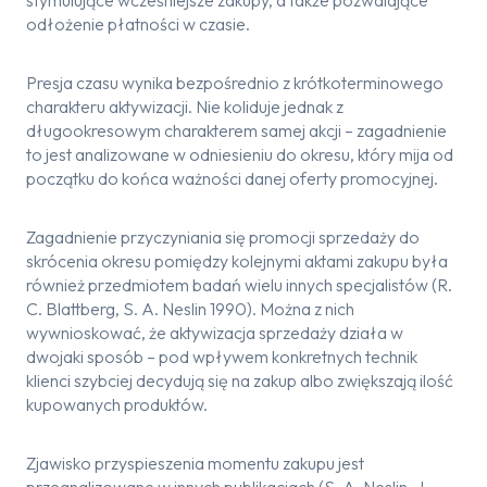
stymulujące wcześniejsze zakupy, a także pozwalające
odłożenie płatności w czasie.
Presja czasu wynika bezpośrednio z krótkoterminowego
charakteru aktywizacji. Nie koliduje jednak z
długookresowym charakterem samej akcji – zagadnienie
to jest analizowane w odniesieniu do okresu, który mija od
początku do końca ważności danej oferty promocyjnej.
Zagadnienie przyczyniania się promocji sprzedaży do
skrócenia okresu pomiędzy kolejnymi aktami zakupu była
również przedmiotem badań wielu innych specjalistów (R.
C. Blattberg, S. A. Neslin 1990). Można z nich
wywnioskować, że aktywizacja sprzedaży działa w
dwojaki sposób – pod wpływem konkretnych technik
klienci szybciej decydują się na zakup albo zwiększają ilość
kupowanych produktów.
Zjawisko przyspieszenia momentu zakupu jest