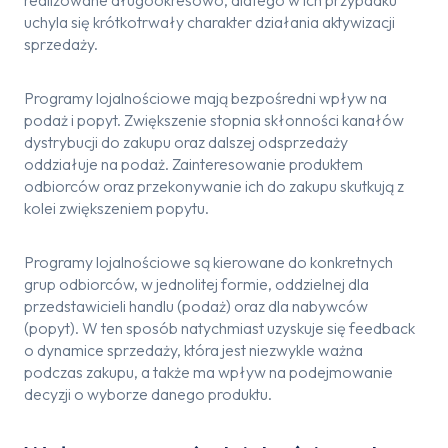
realizowane długookresowo, dlatego w ich przypadku
uchyla się krótkotrwały charakter działania aktywizacji
sprzedaży.
Programy lojalnościowe mają bezpośredni wpływ na
podaż i popyt. Zwiększenie stopnia skłonności kanałów
dystrybucji do zakupu oraz dalszej odsprzedaży
oddziałuje na podaż. Zainteresowanie produktem
odbiorców oraz przekonywanie ich do zakupu skutkują z
kolei zwiększeniem popytu.
Programy lojalnościowe są kierowane do konkretnych
grup odbiorców, w jednolitej formie, oddzielnej dla
przedstawicieli handlu (podaż) oraz dla nabywców
(popyt). W ten sposób natychmiast uzyskuje się feedback
o dynamice sprzedaży, która jest niezwykle ważna
podczas zakupu, a także ma wpływ na podejmowanie
decyzji o wyborze danego produktu.