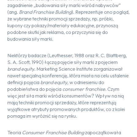
zagadnienie „budowania siły marki wśród nabywców”
(ang.
Brand Franchise Building
). Reprezentuje ono pogląd,
że wybrane techniki promocji sprzedaży, np. próbki,
kupony czy pokazy/materiały edukacyjne, przynoszą
podobne skutki jak reklama, co przyczynia się do
budowania siły marki.
Niektórzy badacze (Leuthesser, 1988 oraz R. C. Blattberg,
S. A. Scott, 1990) łączą pojęcie siły marki z pojęciem
brand equity
. Marketing Science Institute zorganizował
nawet specjalną konferencję, która miała na celu ustalenie
definicji pojęcia
brand equity
, w odniesieniu do
podobieństwa do pojęcia
consumer franchise
. Czym
więc jest siła marki wśród konsumentów? Wpływ na nią
mają techniki promocji sprzedaży, które reprezentują
wyjątkowe atrybuty promowanych produktów, co z kolei
pomaga im wyróżnić się na rynku.
Teoria
Consumer Franchise Building
zapoczątkowała