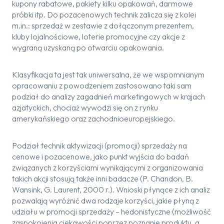
kupony rabatowe, pakiety kilku opakowań, darmowe
próbki itp. Do pozacenowych technik zalicza się z kolei
m.in.: sprzedaż w zestawie z dołączonym prezentem,
kluby lojalnościowe, loterie promocyjne czy akcje z
wygraną uzyskaną po otwarciu opakowania.
Klasyfikacja ta jest tak uniwersalna, że we wspomnianym
opracowaniu z powodzeniem zastosowano taki sam
podział do analizy zagadnień marketingowych w krajach
azjatyckich, chociaż wywodzi się on z rynku
amerykańskiego oraz zachodnioeuropejskiego.
Podział technik aktywizacji (promocji) sprzedaży na
cenowe i pozacenowe, jako punkt wyjścia do badań
związanych z korzyściami wynikającymi z organizowania
takich akcji stosują także inni badacze (P. Chandon, B.
Wansink, G. Laurent, 2000 r.). Wnioski płynące z ich analiz
pozwalają wyróżnić dwa rodzaje korzyści, jakie płyną z
udziału w promocji sprzedaży – hedonistyczne (możliwość
zaspokojenia ciekawości poprzez poznanie produktu, a