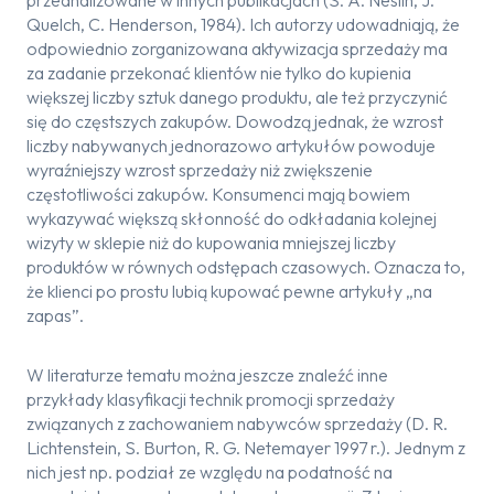
przeanalizowane w innych publikacjach (S. A. Neslin, J.
Quelch, C. Henderson, 1984). Ich autorzy udowadniają, że
odpowiednio zorganizowana aktywizacja sprzedaży ma
za zadanie przekonać klientów nie tylko do kupienia
większej liczby sztuk danego produktu, ale też przyczynić
się do częstszych zakupów. Dowodzą jednak, że wzrost
liczby nabywanych jednorazowo artykułów powoduje
wyraźniejszy wzrost sprzedaży niż zwiększenie
częstotliwości zakupów. Konsumenci mają bowiem
wykazywać większą skłonność do odkładania kolejnej
wizyty w sklepie niż do kupowania mniejszej liczby
produktów w równych odstępach czasowych. Oznacza to,
że klienci po prostu lubią kupować pewne artykuły „na
zapas”.
W literaturze tematu można jeszcze znaleźć inne
przykłady klasyfikacji technik promocji sprzedaży
związanych z zachowaniem nabywców sprzedaży (D. R.
Lichtenstein, S. Burton, R. G. Netemayer 1997 r.). Jednym z
nich jest np. podział ze względu na podatność na