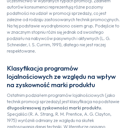
uczestnictwo w wybranych typach promocji. Zdaniem
autorów konsumenci reprezentują różne poziomy
podatności na udział w promocji sprzedaży, co jest
zależne od rodzaju zastosowanych technik promocyjnych.
Na tej podstawie wyodrębniono osiem grup. Podejście to
w znacznym stopniu różni się jednak od swoistego
podziału na nabywców pasywnych i aktywnych (L. G.
Schneider, I. S. Currim, 1991), dlatego nie jest raczej
respektowane.
Klasyfikacja programów
lojalnościowych ze względu na wpływ
na zyskowność marki produktu
Ostatnim podziałem programów lojalnościowych (jako
technik promocji sprzedaży) jest klasyfikacja na podstawie
długookresowej
zyskowności marki produktu
.
Specjaliści (R. A. Strang, R. M. Prentice, A. G. Clayton,
1975) wyróżnili odmiany ze względu na skutek
zastosowania danej techniki. W literaturze opisano