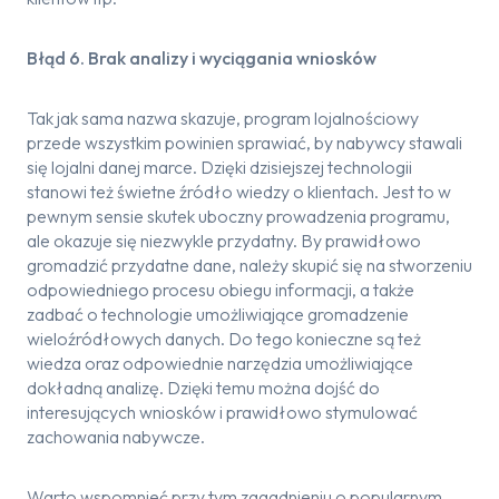
Błąd 6. Brak analizy i wyciągania wniosków
Tak jak sama nazwa skazuje, program lojalnościowy
przede wszystkim powinien sprawiać, by nabywcy stawali
się lojalni danej marce. Dzięki dzisiejszej technologii
stanowi też świetne źródło wiedzy o klientach. Jest to w
pewnym sensie skutek uboczny prowadzenia programu,
ale okazuje się niezwykle przydatny. By prawidłowo
gromadzić przydatne dane, należy skupić się na stworzeniu
odpowiedniego procesu obiegu informacji, a także
zadbać o technologie umożliwiające gromadzenie
wieloźródłowych danych. Do tego konieczne są też
wiedza oraz odpowiednie narzędzia umożliwiające
dokładną analizę. Dzięki temu można dojść do
interesujących wniosków i prawidłowo stymulować
zachowania nabywcze.
Warto wspomnieć przy tym zagadnieniu o popularnym