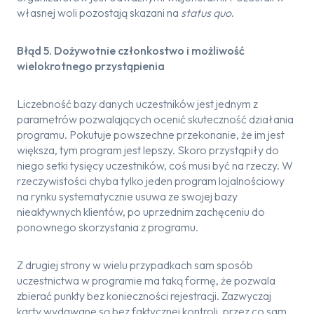
własnej woli pozostają skazani na
status quo
.
Błąd 5. Dożywotnie członkostwo i możliwość
wielokrotnego przystąpienia
Liczebność bazy danych uczestników jest jednym z
parametrów pozwalających ocenić skuteczność działania
programu. Pokutuje powszechne przekonanie, że im jest
większa, tym program jest lepszy. Skoro przystąpiły do
niego setki tysięcy uczestników, coś musi być na rzeczy. W
rzeczywistości chyba tylko jeden program lojalnościowy
na rynku systematycznie usuwa ze swojej bazy
nieaktywnych klientów, po uprzednim zachęceniu do
ponownego skorzystania z programu.
Z drugiej strony w wielu przypadkach sam sposób
uczestnictwa w programie ma taką formę, że pozwala
zbierać punkty bez konieczności rejestracji. Zazwyczaj
karty wydawane są bez faktycznej kontroli, przez co sam