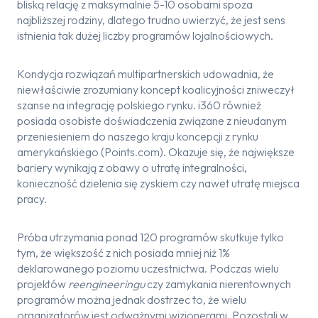
bliską relację z maksymalnie 5-10 osobami spoza
najbliższej rodziny, dlatego trudno uwierzyć, że jest sens
istnienia tak dużej liczby programów lojalnościowych.
Kondycja rozwiązań multipartnerskich udowadnia, że
niewłaściwie zrozumiany koncept koalicyjności zniweczył
szanse na integrację polskiego rynku. i360 również
posiada osobiste doświadczenia związane z nieudanym
przeniesieniem do naszego kraju koncepcji z rynku
amerykańskiego (Points.com). Okazuje się, że największe
bariery wynikają z obawy o utratę integralności,
konieczność dzielenia się zyskiem czy nawet utratę miejsca
pracy.
Próba utrzymania ponad 120 programów skutkuje tylko
tym, że większość z nich posiada mniej niż 1%
deklarowanego poziomu uczestnictwa. Podczas wielu
projektów
reengineeringu
czy zamykania nierentownych
programów można jednak dostrzec to, że wielu
organizatorów jest odważnymi wizjonerami. Pozostali w