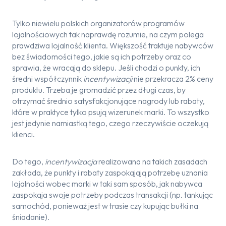
Tylko niewielu polskich organizatorów programów
lojalnościowych tak naprawdę rozumie, na czym polega
prawdziwa lojalność klienta. Większość traktuje nabywców
bez świadomości tego, jakie są ich potrzeby oraz co
sprawia, że wracają do sklepu. Jeśli chodzi o punkty, ich
średni współczynnik
incentywizacji
nie przekracza 2% ceny
produktu. Trzeba je gromadzić przez długi czas, by
otrzymać średnio satysfakcjonujące nagrody lub rabaty,
które w praktyce tylko psują wizerunek marki. To wszystko
jest jedynie namiastką tego, czego rzeczywiście oczekują
klienci.
Do tego,
incentywizacja
realizowana na takich zasadach
zakłada, że punkty i rabaty zaspokajają potrzebę uznania
lojalności wobec marki w taki sam sposób, jak nabywca
zaspokaja swoje potrzeby podczas transakcji (np. tankując
samochód, ponieważ jest w trasie czy kupując bułki na
śniadanie).