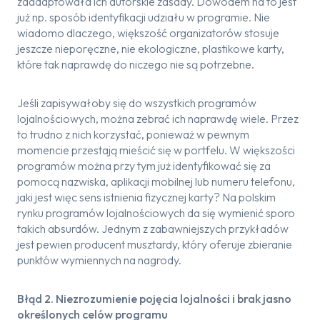
zaadaptowała ich autorskie zasady. Dowodem na to jest
już np. sposób identyfikacji udziału w programie. Nie
wiadomo dlaczego, większość organizatorów stosuje
jeszcze nieporęczne, nie ekologiczne, plastikowe karty,
które tak naprawdę do niczego nie są potrzebne.
Jeśli zapisywałoby się do wszystkich programów
lojalnościowych, można zebrać ich naprawdę wiele. Przez
to trudno z nich korzystać, ponieważ w pewnym
momencie przestają mieścić się w portfelu. W większości
programów można przy tym już identyfikować się za
pomocą nazwiska, aplikacji mobilnej lub numeru telefonu,
jaki jest więc sens istnienia fizycznej karty? Na polskim
rynku programów lojalnościowych da się wymienić sporo
takich absurdów. Jednym z zabawniejszych przykładów
jest pewien producent musztardy, który oferuje zbieranie
punktów wymiennych na nagrody.
Błąd 2. Niezrozumienie pojęcia lojalności i brak jasno
określonych celów programu