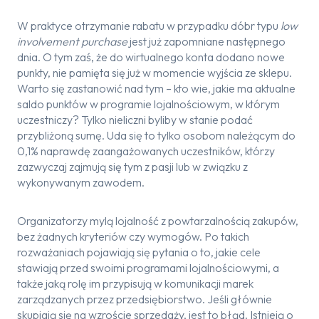
W praktyce otrzymanie rabatu w przypadku dóbr typu
low
involvement purchase
jest już zapomniane następnego
dnia. O tym zaś, że do wirtualnego konta dodano nowe
punkty, nie pamięta się już w momencie wyjścia ze sklepu.
Warto się zastanowić nad tym – kto wie, jakie ma aktualne
saldo punktów w programie lojalnościowym, w którym
uczestniczy? Tylko nieliczni byliby w stanie podać
przybliżoną sumę. Uda się to tylko osobom należącym do
0,1% naprawdę zaangażowanych uczestników, którzy
zazwyczaj zajmują się tym z pasji lub w związku z
wykonywanym zawodem.
Organizatorzy mylą lojalność z powtarzalnością zakupów,
bez żadnych kryteriów czy wymogów. Po takich
rozważaniach pojawiają się pytania o to, jakie cele
stawiają przed swoimi programami lojalnościowymi, a
także jaką rolę im przypisują w komunikacji marek
zarządzanych przez przedsiębiorstwo. Jeśli głównie
skupiają się na wzroście sprzedaży, jest to błąd. Istnieją o