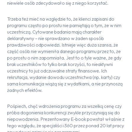
niewiele osób zdecydowało się z niego korzystać.
Trzeba też mieć na względzie to, że klienci zapisani do
programu często po prostu nie pamiętają o tym, że w nim
uczestniczą. Cytowane badania mają charakter
deklaratywny – nie sprawdzano w żaden sposób
prawdziwości odpowiedzi. Istnieje więc duża szansa, że
część osób nie wymieniła danego programu przez to, że
po prostu o nim zapomniała. Jest to o tyle ważne, że gdy
brak uczestników to tylko brak korzyści, to nieaktywni
uczestnicy to już odczuwalne straty finansowe. Ich
rekrutacja, wydanie dowodu uczestnictwa (np. karty) czy
sama komunikacja wiążą się z wydatkami, a nie przynoszą
żadnych efektów.
Pośpiech, chęć wdrożenia programu za wszelką cenę czy
próba dogonienia konkurencji zwykle przyczyniają się do
niepowodzenia. Prezentowany E-book powstał właśnie z
tego względu, że specjaliści i360 przez ponad 20 lat pracy