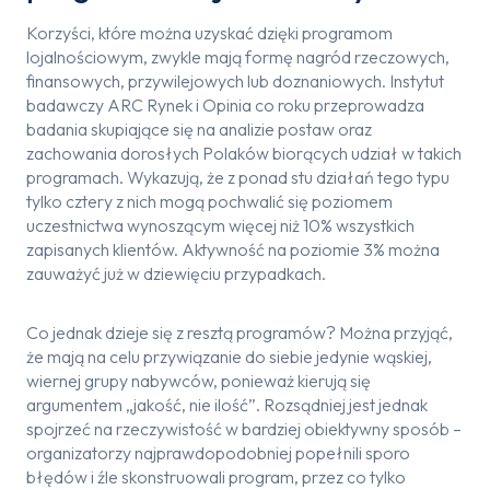
Korzyści, które można uzyskać dzięki programom
lojalnościowym, zwykle mają formę nagród rzeczowych,
finansowych, przywilejowych lub doznaniowych. Instytut
badawczy ARC Rynek i Opinia co roku przeprowadza
badania skupiające się na analizie postaw oraz
zachowania dorosłych Polaków biorących udział w takich
programach. Wykazują, że z ponad stu działań tego typu
tylko cztery z nich mogą pochwalić się poziomem
uczestnictwa wynoszącym więcej niż 10% wszystkich
zapisanych klientów. Aktywność na poziomie 3% można
zauważyć już w dziewięciu przypadkach.
Co jednak dzieje się z resztą programów? Można przyjąć,
że mają na celu przywiązanie do siebie jedynie wąskiej,
wiernej grupy nabywców, ponieważ kierują się
argumentem „jakość, nie ilość”. Rozsądniej jest jednak
spojrzeć na rzeczywistość w bardziej obiektywny sposób –
organizatorzy najprawdopodobniej popełnili sporo
błędów i źle skonstruowali program, przez co tylko