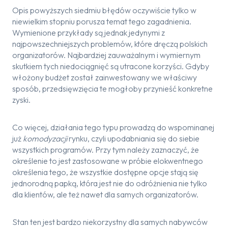
Opis powyższych siedmiu błędów oczywiście tylko w
niewielkim stopniu porusza temat tego zagadnienia.
Wymienione przykłady są jednak jedynymi z
najpowszechniejszych problemów, które dręczą polskich
organizatorów. Najbardziej zauważalnym i wymiernym
skutkiem tych niedociągnięć są utracone korzyści. Gdyby
włożony budżet został zainwestowany we właściwy
sposób, przedsięwzięcia te mogłoby przynieść konkretne
zyski.
Co więcej, działania tego typu prowadzą do wspominanej
już
komodyzacji
rynku, czyli upodabniania się do siebie
wszystkich programów. Przy tym należy zaznaczyć, że
określenie to jest zastosowane w próbie elokwentnego
określenia tego, że wszystkie dostępne opcje stają się
jednorodną papką, która jest nie do odróżnienia nie tylko
dla klientów, ale też nawet dla samych organizatorów.
Stan ten jest bardzo niekorzystny dla samych nabywców