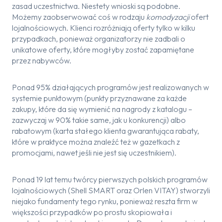
zasad uczestnictwa. Niestety wnioski są podobne.
Możemy zaobserwować coś w rodzaju
komodyzacji
ofert
lojalnościowych. Klienci rozróżniają oferty tylko w kilku
przypadkach, ponieważ organizatorzy nie zadbali o
unikatowe oferty, które mogłyby zostać zapamiętane
przez nabywców.
Ponad 95% działających programów jest realizowanych w
systemie punktowym (punkty przyznawane za każde
zakupy, które da się wymienić na nagrody z katalogu –
zazwyczaj w 90% takie same, jak u konkurencji) albo
rabatowym (karta stałego klienta gwarantująca rabaty,
które w praktyce można znaleźć też w gazetkach z
promocjami, nawet jeśli nie jest się uczestnikiem).
Ponad 19 lat temu twórcy pierwszych polskich programów
lojalnościowych (Shell SMART oraz Orlen VITAY) stworzyli
niejako fundamenty tego rynku, ponieważ reszta firm w
większości przypadków po prostu skopiowała i