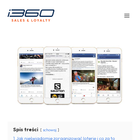
Przejdź
do
treści
Spis treści
schowaj
1
Jak nieświadomie zorganizować loterię i co za to