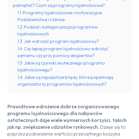
pamiętać? Czym są programy lojalnościowe?
1.1
Programy lojalnościowe i motywacyjne.
Podobieństwa i różnice.
1.2
Podział i kategoryzacja programów
lojalnościowych
1.3
Jak wdrożyć program lojalnościowy?
1.4
Czy lepiej program lojalnościowy wdrożyć
samemu czy przy pomocy ekspertów?
1.5
Jakie są czynniki skutecznego programu
lojalnościowego?
1.6
Jakie są najczęstsze błędy, które popełniają
organizatorzy programów lojalnościowych?
Prawidłowe wdrożenie dobrze zorganizowanego
programu lojalnościowego dla nabywców
ostatecznych daje wiele wymiernych korzyści, takich
jak np. zwiększenie udziałów rynkowych.
Dzieje się to
poprzez podniesienie wartości przeciętnego koszyka