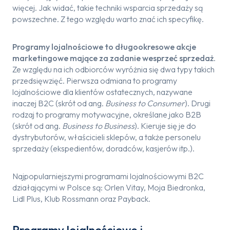
więcej. Jak widać, takie techniki wsparcia sprzedaży są
powszechne. Z tego względu warto znać ich specyfikę.
Programy lojalnościowe to długookresowe akcje
marketingowe mające za zadanie wesprzeć sprzedaż
.
Ze względu na ich odbiorców wyróżnia się dwa typy takich
przedsięwzięć. Pierwsza odmiana to programy
lojalnościowe dla klientów ostatecznych, nazywane
inaczej B2C (skrót od ang.
Business to Consumer
). Drugi
rodzaj to programy motywacyjne, określane jako B2B
(skrót od ang.
Business to Business
). Kieruje się je do
dystrybutorów, właścicieli sklepów, a także personelu
sprzedaży (ekspedientów, doradców, kasjerów itp.).
Najpopularniejszymi programami lojalnościowymi B2C
działającymi w Polsce są: Orlen Vitay, Moja Biedronka,
Lidl Plus, Klub Rossmann oraz Payback.
Programy lojalnościowe i