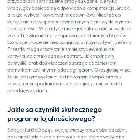
przypadkach samodzielne próby są udane, ale tylko
wtedy, gdy posiada się odpowiednie kompetencje, środki,
a także wykwalifikowanych pracowników. Niechęć do
korzystania ze wsparcia zewnętrznych firm zwykle wynika z
oszczędności. W praktyce może jednak narazić na większe
wydatki, związane np. z naprawą popełnionych błędów.
Co więcej, wszelkie niedociągnięcia mają wpływ na efekty.
Przez to mogą drastycznie zmniejszyć ewentualne
korzyści, co przekłada się na straty. Jak można się
domyślić, brak doświadczenia sprzyja opóźnieniom,
pomyłkom czy innym niedociągnięciom. Okazuje się więc,
że najlepszym wyjściem jest nawiązanie współpracy z
zewnętrznym podmiotem specjalizującym się w takich
przedsięwzięciach.
Jakie są czynniki skutecznego
programu lojalnościowego?
Specjaliści i360 dzięki swojej wiedzy oraz doświadczeniu
doskonale zdają sobie sprawę z tego, co ma wpływ na