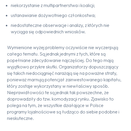
niekorzystanie z multipartnerstwa i koalicji;
ustanawianie dożywotniego członkostwa;
niedostateczne obserwacje i analizy, z których nie
wyciąga się odpowiednich wniosków.
Wymienione wyżej problemy oczywiście nie wyczerpują
całego tematu. Są jednak jednymi z tych, które są
popełniane zdecydowanie najczęściej. Do tego mają
wyjątkowo przykre skutki. Organizatorzy dopuszczający
się takich niedociągnięć narażają się na poważne straty,
ponieważ marnują potencjał zainwestowanego kapitału,
który zostaje wykorzystany w niewłaściwy sposób.
Nieprawidłowości te są jednak tak powszechne, że
doprowadziły do tzw. komodyzacji rynku. Zjawisko to
polega na tym, że wszystkie działające w Polsce
programy lojalnościowe są łudząco do siebie podobne i
nieskuteczne.