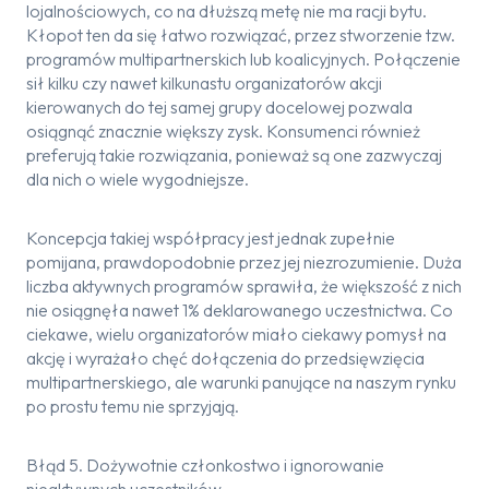
lojalnościowych, co na dłuższą metę nie ma racji bytu.
Kłopot ten da się łatwo rozwiązać, przez stworzenie tzw.
programów multipartnerskich lub koalicyjnych. Połączenie
sił kilku czy nawet kilkunastu organizatorów akcji
kierowanych do tej samej grupy docelowej pozwala
osiągnąć znacznie większy zysk. Konsumenci również
preferują takie rozwiązania, ponieważ są one zazwyczaj
dla nich o wiele wygodniejsze.
Koncepcja takiej współpracy jest jednak zupełnie
pomijana, prawdopodobnie przez jej niezrozumienie. Duża
liczba aktywnych programów sprawiła, że większość z nich
nie osiągnęła nawet 1% deklarowanego uczestnictwa. Co
ciekawe, wielu organizatorów miało ciekawy pomysł na
akcję i wyrażało chęć dołączenia do przedsięwzięcia
multipartnerskiego, ale warunki panujące na naszym rynku
po prostu temu nie sprzyjają.
Błąd 5. Dożywotnie członkostwo i ignorowanie