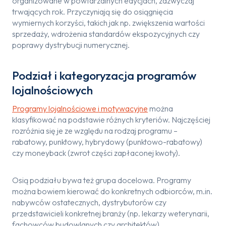
organizowane w powtarzalnych edycjach, zazwyczaj
trwających rok. Przyczyniają się do osiągnięcia
wymiernych korzyści, takich jak np. zwiększenia wartości
sprzedaży, wdrożenia standardów ekspozycyjnych czy
poprawy dystrybucji numerycznej.
Podział i kategoryzacja programów
lojalnościowych
Programy lojalnościowe i motywacyjne
można
klasyfikować na podstawie różnych kryteriów. Najczęściej
rozróżnia się je ze względu na rodzaj programu –
rabatowy, punktowy, hybrydowy (punktowo-rabatowy)
czy moneyback (zwrot części zapłaconej kwoty).
Osią podziału bywa też grupa docelowa. Programy
można bowiem kierować do konkretnych odbiorców, m.in.
nabywców ostatecznych, dystrybutorów czy
przedstawicieli konkretnej branży (np. lekarzy weterynarii,
fachowców budowlanych czy architektów).