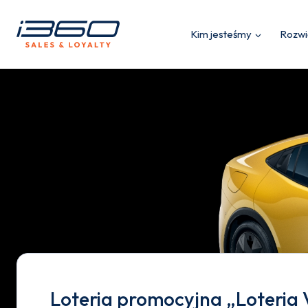
Przejdź
do
Powrót
Kim jesteśmy
Rozwi
treści
Loteria promocyjna „Loteria 