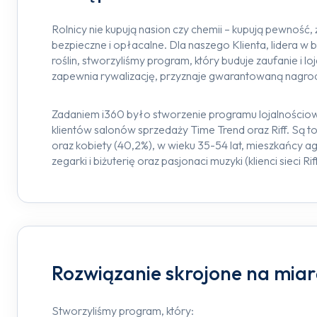
Rolnicy nie kupują nasion czy chemii – kupują pewność, 
bezpieczne i opłacalne. Dla naszego Klienta, lidera w
roślin, stworzyliśmy program, który buduje zaufanie i lo
zapewnia rywalizację, przyznaje gwarantowaną nagrod
Zadaniem i360 było stworzenie programu lojalności
klientów salonów sprzedaży Time Trend oraz Riff. Są t
oraz kobiety (40,2%), w wieku 35-54 lat, mieszkańcy ag
zegarki i biżuterię oraz pasjonaci muzyki (klienci sieci Rif
Rozwiązanie skrojone na miar
Stworzyliśmy program, który: