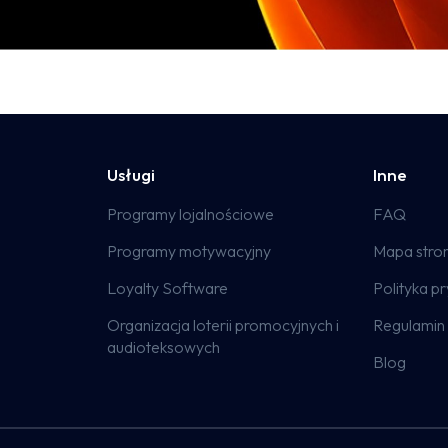
Usługi
Inne
Programy lojalnościowe
FAQ
Programy motywacyjny
Mapa stro
Loyalty Software
Polityka p
Organizacja loterii promocyjnych i
Regulamin 
audioteksowych
Blog