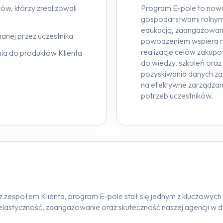
ków, którzy zrealizowali
Program E-pole to nowo
gospodarstwami rolnymi,
edukacją, zaangażowanie
anej przez uczestnika
powodzeniem wspiera rol
realizację celów zakup
ia do produktów Klienta
do wiedzy, szkoleń ora
pozyskiwania danych zak
na efektywne zarządza
potrzeb uczestników.
z zespołem Klienta, program E-pole stał się jednym z kluczowych 
 elastyczność, zaangażowanie oraz skuteczność naszej agencji w do