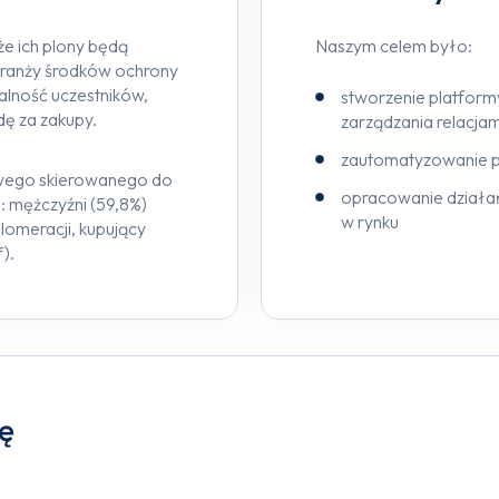
że ich plony będą
Naszym celem było:
 branży środków ochrony
jalność uczestników,
stworzenie platformy
ę za zakupy.
zarządzania relacja
zautomatyzowanie p
owego skierowanego do
opracowanie działań
o: mężczyźni (59,8%)
w rynku
lomeracji, kupujący
f).
ę