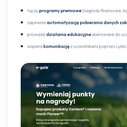
łączy
programy premiowe
(nagrody finansowe, k
zapewnia
automatyzację pobierania danych za
prowadzi
działania edukacyjne
skierowane do ucz
wspiera
komunikację
z uczestnikami poprzez cykli