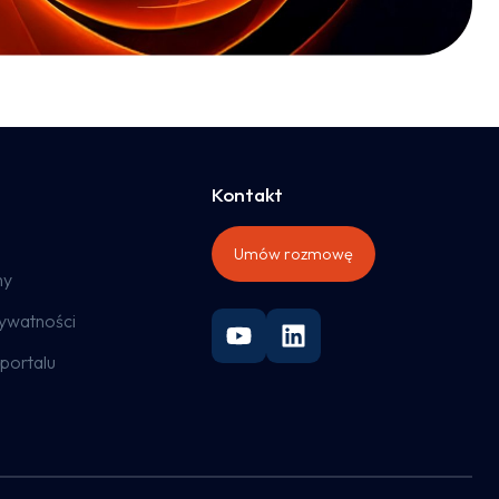
Kontakt
Umów rozmowę
ny
rywatności
portalu