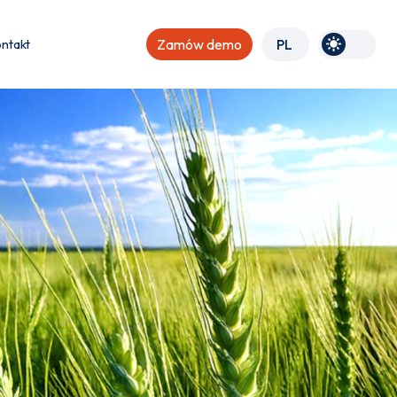
ntakt
Zamów demo
PL