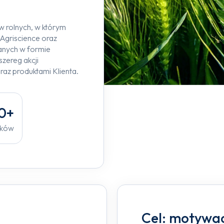
 rolnych, w którym
Agriscience oraz
anych w formie
zereg akcji
az produktami Klienta.
0+
ików
Cel: motywac