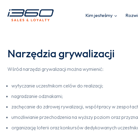
Przejdź
do
Grywalizacja wykorzystuje big data do celów motywacji. W je
Kim jesteśmy
Rozwi
treści
obudowywany jest mechanizmami rywalizacji. W ten sposób te
przynosząc jednocześnie satysfakcjonujące efekty.
Narzędzia grywalizacji
Wśród narzędzi grywalizacji można wymienić:
wytyczanie uczestnikom celów do realizacji;
nagradzanie odznakami;
zachęcanie do zdrowej rywalizacji, współpracy w zespołac
umożliwianie przechodzenia na wyższy poziom oraz przyzn
organizację loterii oraz konkursów dedykowanych uczestni