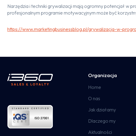
Narzędzia i techniki grywalizacji mają ogromny potencjał w 
profesjonalnym programie motywacyjnym może być korzystn
https://www.marketingbusinessblog.pl/grywalizacja-w-pro
Organizacja
Home
O nas
Jak działamy
Dlaczego my
Aktualności