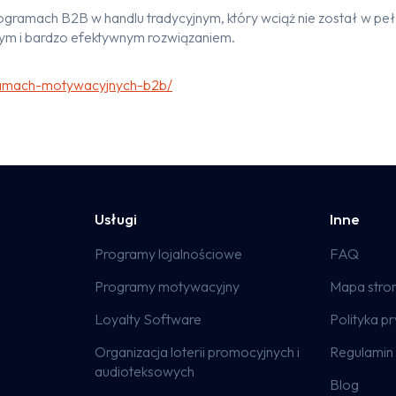
programach B2B w handlu tradycyjnym, który wciąż nie został w p
ym i bardzo efektywnym rozwiązaniem.
gramach-motywacyjnych-b2b/
Usługi
Inne
Programy lojalnościowe
FAQ
Programy motywacyjny
Mapa stro
Loyalty Software
Polityka p
Organizacja loterii promocyjnych i
Regulamin 
audioteksowych
Blog