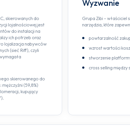
Wyzwanie
C, skierowanych do
Grupa Zibi – właściciel 
i lojalnościowej jest
narzędzia, które zapewn
ów do instalacji na
lizy ich potrzeb oraz
powtarzalność zakup
to lojalizacja nabywców
wzrost wartości ko
h (sieć Riff), czyli
pu wymagała
stworzenie platform
cross selling między 
owego skierowanego do
o: mężczyźni (59,8%)
lomeracji, kupujący
f).