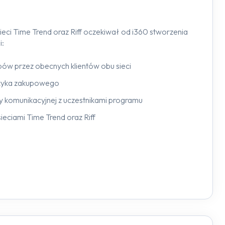
sieci Time Trend oraz Riff oczekiwał od i360 stworzenia
i:
ów przez obecnych klientów obu sieci
szyka zakupowego
y komunikacyjnej z uczestnikami programu
sieciami Time Trend oraz Riff