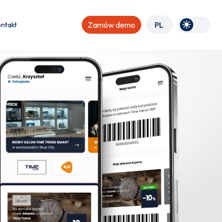
ntakt
Zamów demo
PL