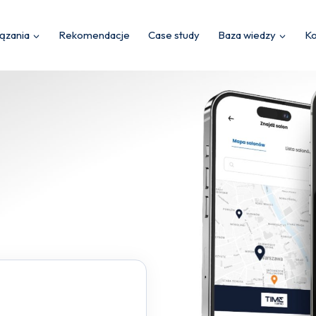
ązania
Rekomendacje
Case study
Baza wiedzy
Ko