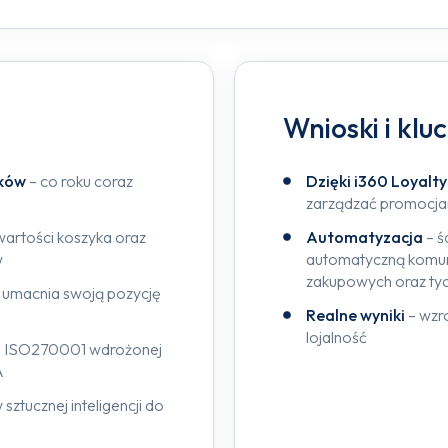
Wnioski i klu
ików
– co roku coraz
Dzięki i360 Loyalt
zarządzać promocja
wartości koszyka oraz
Automatyzacja
– ś
w
automatyczną komuni
zakupowych oraz ty
t umacnia swoją pozycję
Realne wyniki
– wzr
lojalność
ie ISO270001 wdrożonej
A
ztucznej inteligencji do