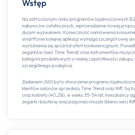
Wstęp
Na zatłoczonym rynku programów lojalnościowych B2
nabywców ostatecznych, wprowadzenie nowej propozycj
dużym wyzwaniem. Konieczność namówienia konsument
smartfonie kolejnej aplikacji wymaga szczegółowej ana
wyróżnienia się spośród ofert konkurencyjnych. Ponad
zegarków (sieć Time Trend) oraz instrumentów muzycznyc
kategorii produktowych o niskiej częstotliwości zaku
szczególnego podejścia.
Zadaniem i360 było stworzenie programu lojalności
klientów salonów sprzedaży Time Trend oraz Riff. Są t
oraz kobiety (40,2%), w wieku 35-54 lat, mieszkańcy ag
zegarki i biżuterię oraz pasjonaci muzyki (klienci sieci Rif