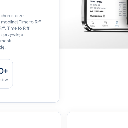
 charakterze
obilnej Time to Riff
ff. Time to Riff
z przywileje
gmentu
ję.
0
+
ików